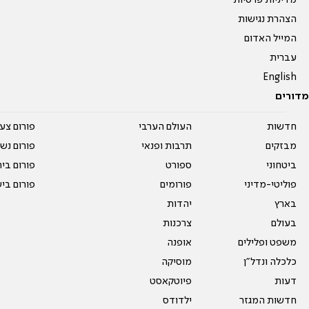
מדיניות פרטיות
הצהרת נגישות
המייל האדום
עברית
English
מדורים
חדשות
העולם הערבי
פורום צע
מבזקים
תרבות ופנאי
פורום נשו
ביטחוני
ספורט
פורום בי
פוליטי-מדיני
פורומים
פורום בי
בארץ
יהדות
בעולם
צרכנות
משפט ופלילים
אופנה
כלכלה ונדל"ן
מוסיקה
דעות
פיוטקאסט
חדשות המגזר
ילדודס