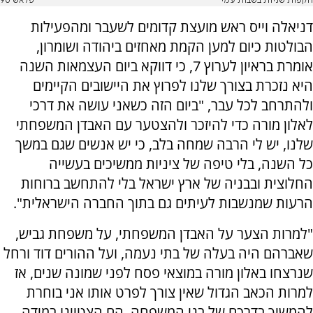
הקפות שניות בשבות עמי
פלאש 90
דניאלה וייס ראש מועצת קדומים לשעבר ומהפעילות
הבולטות כיום למען הקמת מאחזים ביהודה ושומרון,
אומרת בראיון לערוץ 7, כי דווקא ביום העצמאות השנה
היא נזכרת בצורך שלנו לפרוץ את היישובים הקיימים
ולהתרחב לכל עבר, "ביום הזה כשאני עושה את דרכי
לאלון מורה כדי להיזכר ולהצטער עם האבדן המשפחתי
שלנו, יש לי הרבה שמחה בלב, כי יש אנשים שגם במשך
כל השנה, בלי טיפה של ציניות ממשיכים בעשייה
החלוצית ובבניה של ארץ ישראל בלי להתחשב ברוחות
הרעות שמנשבות לעיתים גם בתוך החברה הישראלית".
"למרות הצער על האבדן המשפחתי, על משפחת גביש,
שאברהם היה בעלה של בתי נעמה, ועל ההורים דוד ורחל
שנרצחו באלון מורה במוצאי פסח לפני שמונה שנים, אז
למרות הכאב הגדול שאין צורך לפרט אותו אני בוחרת
להמשיך בדרכם של בני המשפחה, הם הצטיינו במידה