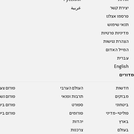
יצירת קשר
عربية
פרסמו אצלנו
תנאי שימוש
מדיניות פרטיות
הצהרת נגישות
המייל האדום
עברית
English
מדורים
חדשות
העולם הערבי
פורום צע
מבזקים
תרבות ופנאי
פורום נשו
ביטחוני
ספורט
פורום בי
פוליטי-מדיני
פורומים
פורום בי
בארץ
יהדות
בעולם
צרכנות