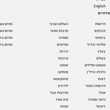
English
מדורים
חדשות
העולם הערבי
פורום צע
מבזקים
תרבות ופנאי
פורום נשו
ביטחוני
ספורט
פורום בי
פוליטי-מדיני
פורומים
פורום בי
בארץ
יהדות
בעולם
צרכנות
משפט ופלילים
אופנה
כלכלה ונדל"ן
מוסיקה
דעות
פיוטקאסט
חדשות המגזר
ילדודס
אוכל
מודעות אבל
כיפה שחורה
מזג אוויר
דיגיטל
תגיות