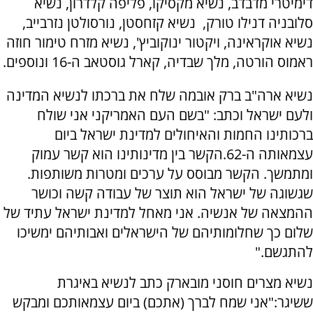
דימיטרי מדבדב, נשיא מקסיקו, פליפה קלדרון, נשיא
סלובניה דנילו טורק, נשיא קזחסטן, נורסולטן נזרבייב,
נשיא אוקראינה, ויקטור ינוקוביץ', נשיא מזרח טימור חוזה
ראמוס הורטה, מלך שבדיה, קארל גוסטאב ה-16 ונוספים.
נשיא ארה"ב ברק אובמה שלח את ברכתו לנשיא המדינה
ולעם ישראל וכתב: "בשם העם האמריקני אני שולח
ברכותינו החמות והאיחולים למדינת ישראל ביום
עצמאותה ה-62.הקשר בין מדינותינו הוא קשר עמוק
ומתמשך. הקשר מבוסס על ערכים ומטרות משותפות.
שגשוגה של ישראל הוא תוצר של עבודה קשה וכושר
ההמצאה של אנשיה. אני מאחל למדינת ישראל עתיד של
שלום כך שחלומותיהם של הישראלים ואבותיהם ימשיכו
להתגשם."
נשיא מצרים חוסני מובארק כתב לנשיא באיגרת
ששיגר:"אני שמח לברך (אתכם) ביום עצמאותכם ומבקש