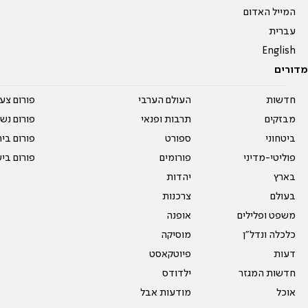
המייל האדום
עברית
English
מדורים
חדשות
העולם הערבי
פורום צע
מבזקים
תרבות ופנאי
פורום נשו
ביטחוני
ספורט
פורום בי
פוליטי-מדיני
פורומים
פורום בי
בארץ
יהדות
בעולם
צרכנות
משפט ופלילים
אופנה
כלכלה ונדל"ן
מוסיקה
דעות
פיוטקאסט
חדשות המגזר
ילדודס
אוכל
מודעות אבל