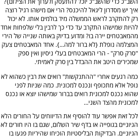
השב"כ כדי שהשב"כ יוכל להתעסק ולערוך את הצילום}?
איך יש מסדרון ליגאל להיכנס? הרי אם מישהו רגיל רוצה
רק להתקרב לראש הממשלה מיד בולמים אותו. לא יכול
להיות שמישהו התקרב עד כדי כך לרבין בלי שלפחות אחד
מהמאבטחים יירה בו? ומדוע בדיוק באותה שנייה של הירי
המצלמה נופלת {לא ברור למה...}. אחד המאבטחים צעק
"סרק סרק" - הרי המאבטחים בעלי ניסיון ואין ספק
שמכירים היטב את ההבדל בין סרק לאמיתי.
כמה רגעים אחרי "ההתנקשות" רואים את רבין כשהוא לא
נופל אלא מתכופף ונכנס למכונית. כמה שניות לפני
שהוא נכנס למכונית רואים בברור שמישהו יוצא או נכנס
למכונית מהצד השני...
לכל זאת אפשר עוד להוסיף את הדיווחים על החורים הלא
הגיוניים בגופייה או בדף שיר השלום, שגם בו היו חורים לא
הגיוניים. הבדיקות הבליסטיות הוכיחו שהיריות פגעו בו