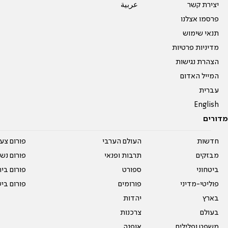
יצירת קשר
عربية
פרסמו אצלנו
תנאי שימוש
מדיניות פרטיות
הצהרת נגישות
המייל האדום
עברית
English
מדורים
חדשות
העולם הערבי
פורום צע
מבזקים
תרבות ופנאי
פורום נשו
ביטחוני
ספורט
פורום בי
פוליטי-מדיני
פורומים
פורום בי
בארץ
יהדות
בעולם
צרכנות
משפט ופלילים
אופנה