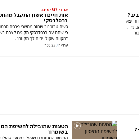
אחרי 517 ימים:
ביב?
אות חיים ראשון התקבל מהחטו
תקווה יצא
ברסלבסקי
סשה טרופנוב שחזר מהשבי פרסם סרטון 
 נייד.
כי שהה עם ברסלבסקי תקופה קצרה בשב
ור
"מקווה שקולי יהיה לך תקווה".
ערוץ 7
7.03.25
הטעות שהובילה לחשיפת המיס
החורים המכוונים בתחקירי ה-7
בשומרון
המיסיון המתוחכם שפעל במספר קהילות 