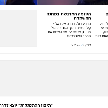
ם
היוזמה המרגשת במחנה
ההשמדה
י גבעות
המסע כולל רכיבה של כאלף
רועי
קילומטרים הלוך ושוב במסלול
נוק
מתוכנן שיצייר על פני השטח את
אות בלתי
המסר האוניברסלי.
ערוץ 7
15.01.26
"תיקון ההתנתקות" יוצא לדרך