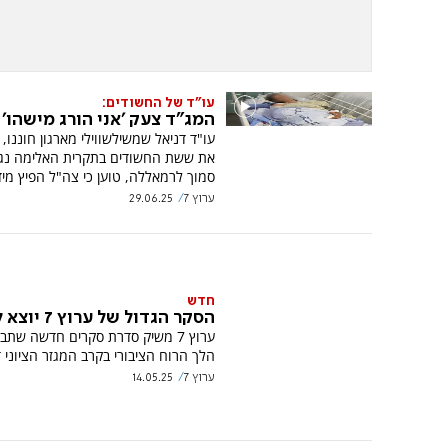
עו"ד של החשודים:
המג"ד צעק 'אני הורג מישהו'
עו"ד דניאל שמשילשווילי מארגון חוננו, 
את ששת החשודים בתקרית האלימה נגד
סמוך לרמאללה, טוען כי צה"ל הפיץ מיד
ערוץ 7
29.06.25
חדש
הסקר הגדול של ערוץ 7 יוצא לדרך
ערוץ 7 משיק סדרת סקרים חדשה שתב
הלך הרוח הציבורי בקרב המגזר הציוני ד
ערוץ 7
14.05.25