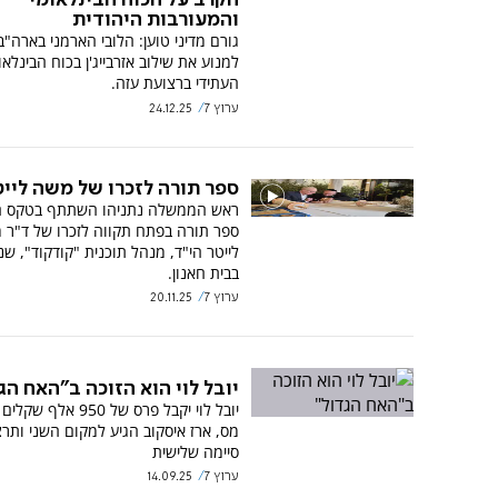
הקרב על הכוח הבינלאומי
והמעורבות היהודית
גורם מדיני טוען: הלובי הארמני בארה"ב
למנוע את שילוב אזרבייג'ן בכוח הבינלאו
העתידי ברצועת עזה.
ערוץ 7
24.12.25
ספר תורה לזכרו של משה לייט
ראש הממשלה נתניהו השתתף בטקס 
ספר תורה בפתח תקווה לזכרו של ד"ר 
לייטר הי"ד, מנהל תוכנית "קודקוד", ש
בבית חאנון.
ערוץ 7
20.11.25
יובל לוי הוא הזוכה ב"האח הג
יובל לוי יקבל פרס של 950 א
מס, ארז איסקוב הגיע למקום השני ותר
סיימה שלישית
ערוץ 7
14.09.25