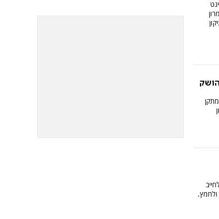
נט
מרון
קון
הושק
מתקן
חייב
ולחמץ,