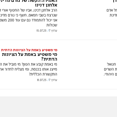
רך
האמירה הקשה של גורם מדיני 
אלחנן דנינו
מל אדם
הרב אלחנן דנינו, אביו של החטוף אורי ז
דינת
שנרצח בשבי חמאס, חשף כי גורם מדיני 
אני יכול להתמודד גם עם
שכולות
ערוץ 7
15.07.25
מי משפיע באמת על הציונות הדתית
מי משפיע באמת על הציונות
הדתית?
 חגואל
מי באמת קובע את הטון? מי מוביל את הצ
ת השרים
מייצג אותו בכנסת, ומי מצליח לחדור את
היהודי.
התקשורת הכללית?
ערוץ 7
8.07.25