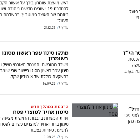
ראש מועצת שומרון בירך על אישור הקבי
להסדרת 19 יישובים חדשים ביהודה ושו
 פועל
ביוזמת שר האוצר סמוטריץ’. "השלמת תי
מי
העוול"
ערוץ 7
21.12.25
ר הי"ד
מתקן סינון עפר ראשון מסוגו 
הכנסת
בשומרון
משרד המורשת והמנהל האזרחי השיקו 
משה
סינון עפר ראשון מסוגו ביישוב שבי שומרון
נפל בקרב
בהשקעה כוללת של 3 מיליון שקל.
ערוץ 7
14.09.25
הרבנות במהלך חדש
דול"
סימון אחיד למוצרי פסח
לף שקלים לפני ניכוי
ועדת הכשרות ברבנות הראשית מציעה ל
צה כהן
סימון ברור ואחיד למוצרים כשרים לפסח 
למניעת טעויות בציבור
ערוץ 7
10.08.25