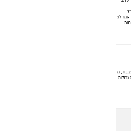
לרב
"ל
אמר לו:
 עוד 200 משפחות
יבור, מי
 גבולות