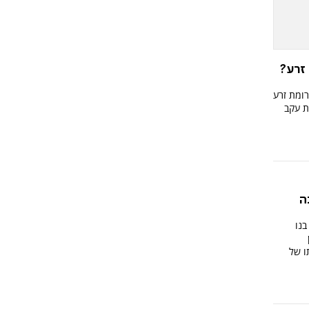
מתרומת זרע?
רומת זרע
גנטית עקב
ה
בנו
ו של