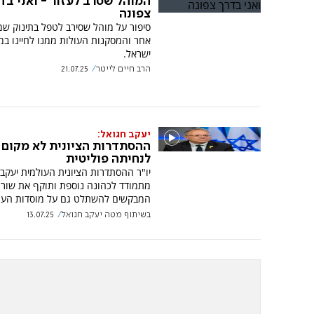
המוהל שסרב לעזור - ואני בד
צפונה
סיפור על מוהל שסירב לטפל בתינוק ש
אחר והמסקנות העולות ממנו לחיינו במ
ישראל.
הרב חיים לייטר
21.07.25
יעקב חגואל:
ההסתדרות הציונית לא מקום
לנחיתה פוליטית
יו"ר ההסתדרות הציונית העולמית יעקב
מתמודד לכהונה נוספת ותוקף את שור
המבקשים להשתלט גם על מוסדות העם 
בשיתוף מטה יעקב חגואל
13.07.25