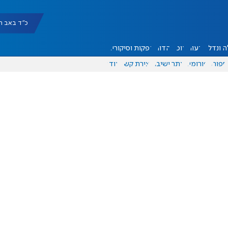
כ"ד באב תשפ"ו |
 ונדל"ן
דעות
אוכל
יהדות
הפקות וסיקורים
ספורט
פורומים
אתר ישיבה
יצירת קשר
עוד