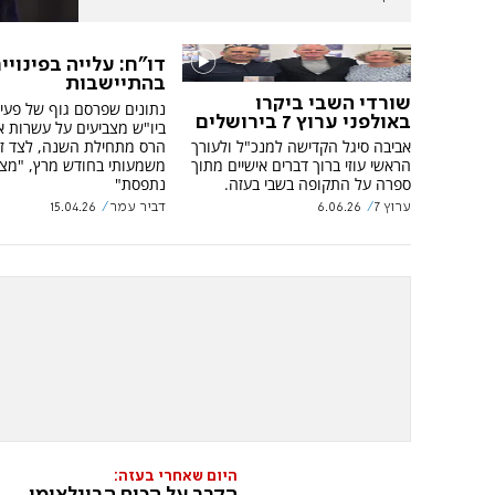
דו"ח: עלייה בפינויי
בהתיישבות
שורדי השבי ביקרו
נתונים שפרסם גוף של פעיל
באולפני ערוץ 7 בירושלים
ביו"ש מצביעים על עשרות אי
הרס מתחילת השנה, לצד זי
אביבה סיגל הקדישה למנכ"ל ולעורך
משמעותי בחודש מרץ, "מצי
הראשי עוזי ברוך דברים אישיים מתוך
נתפסת"
ספרה על התקופה בשבי בעזה.
ערוץ 7
6.06.26
דביר עמר
15.04.26
היום שאחרי בעזה: