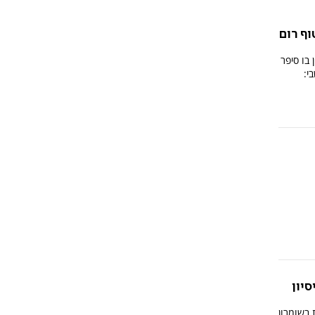
ף רום
בו סיפר
י:
יון
בשומרון