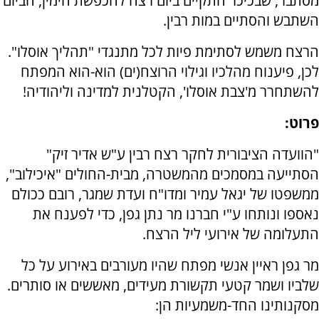
מסתבר, שבכיכר התקיים ביום רצח להכפשת הימין, הביום
השתבש והסתיים במות רבין.
הרצח משמש לסתימת פיות לכל מתנגדי "תהליך אוסלו".
לכן, פיענוח מהלכיו וגילוי הרוצח(ים) הוא-הוא המפתח
להשתחרר מ'צבת אוסלו', הקטלנית למדינה וליהודיה!
פרוט:
"הוועדה הציבורית לחקר רצח רבין ע"ש אדיר זיק"
הסתייעה במסמכים מהמשטרה, מבית-החולים "איכילוב",
ממשפטו של יגאל עמיר ומדו"ח ועדת שמגר, רובם ככולם
נאספו ונותחו ע"י חברנו מר נתן גפן, כדי לפענח את
התעלומה של אירועי ליל הרצח.
מר גפן ראיין אנשי מפתח שהיו מעורבים באירוע על כל
שלביו ושמר קטעי תקשורת מעידים, מאששים או סותרים.
מסקנותינו החד-משמעיות הן: