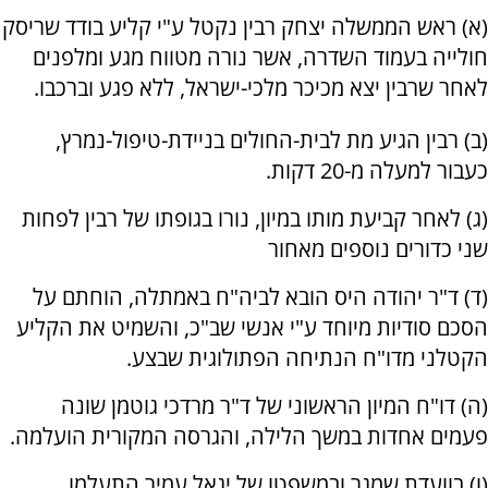
(א) ראש הממשלה יצחק רבין נקטל ע"י קליע בודד שריסק
חולייה בעמוד השדרה, אשר נורה מטווח מגע ומלפנים
לאחר שרבין יצא מכיכר מלכי-ישראל, ללא פגע וברכבו.
(ב) רבין הגיע מת לבית-החולים בניידת-טיפול-נמרץ,
כעבור למעלה מ-20 דקות.
(ג) לאחר קביעת מותו במיון, נורו בגופתו של רבין לפחות
שני כדורים נוספים מאחור
(ד) ד"ר יהודה היס הובא לביה"ח באמתלה, הוחתם על
הסכם סודיות מיוחד ע"י אנשי שב"כ, והשמיט את הקליע
הקטלני מדו"ח הנתיחה הפתולוגית שבצע.
(ה) דו"ח המיון הראשוני של ד"ר מרדכי גוטמן שונה
פעמים אחדות במשך הלילה, והגרסה המקורית הועלמה.
(ו) בוועדת שמגר ובמשפטו של יגאל עמיר התעלמו