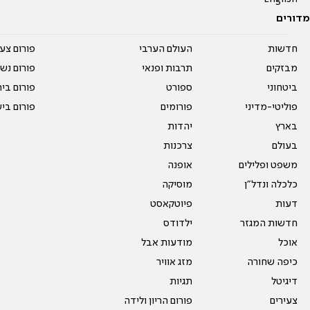
מדורים
חדשות
העולם הערבי
פורום צע
מבזקים
תרבות ופנאי
פורום נשו
ביטחוני
ספורט
פורום בי
פוליטי-מדיני
פורומים
פורום בי
בארץ
יהדות
בעולם
צרכנות
משפט ופלילים
אופנה
כלכלה ונדל"ן
מוסיקה
דעות
פיוטקאסט
חדשות המגזר
ילדודס
אוכל
מודעות אבל
כיפה שחורה
מזג אוויר
דיגיטל
תגיות
צעירים
פורום הריון ולידה