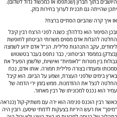
היושבים בתוך חברון (שנתפסו אז כמכשול גדול לשלום).
יתכן שהייתה גם תכנית לערוך בחירות בזק.
אז איך קרה שהביום הסתיים ברצח?
ובכן הסיפור הוא כדלהלן: כשנה לפני הרצח רבין קיבל
החלטה להגלות אדם מסוים משרותי הביטחון לחופשת
לימודים, עקב התנהגות פלילית. הנ"ל אדם ידוע לשמצה
(בצדק) בממסד הביטחוני, כבר נתפס בעבר בטשטוש
גבולות בין מטרות "לאומיות" ואישיות, שלשמן הפעיל את
סמכותו ומעמדו בצורה פלילית חמורה. אותו אדם, נכח
בארץ בימים שלפני העצרת, ושמע על הביום. הוא קיבל
החלטה לנצל את ההזדמנות. ממש בזמן ירי הדמה של
עמיר הוא נכנס למכוניתו של רבין מאחור.
כאשר רבין הוכנס פנימה הוא ירה עם משתיק-קול (כנראה
"מיסך" את רעש היריות בצעקות לדמתי שיסע). רובין היה
בתהליך של כניסה למכונית מן הצד השני ולא יכול היה