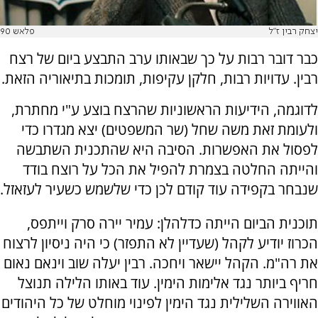
יצחק רבין ז"ל
פלאש 90
כבר דובר רבות על כך שבאותו ערב התבצע ביום של רצח
רבין. עדויות רבות, חלקן עקיפות, תומכות בתיאוריה הזאת.
לדוגמה, הידיעות הראשוניות שהרצח בוצע ע"י מחתרת,
ולעומת זאת משה שחל (שר המשפטים) יצא מגדרו כדי
לפסול את האפשרות. הסיבה היא שהתכנית השתבשה
והייתה החלטה בצמרת להפיל את הכל על רוצח בודד
שנבחר בקפידה עוד קודם לכן כדי שלשמש כשעיר לעזאזל.
תוכנית הביום הייתה כדלהלן: עמיר יירה סרק וייתפס,
הכרוז יודיע לקהל (שעדיין לא התפזר) כי היה ניסיון לרצוח
את רה"מ. הקהל יישאר ויחכה. רבין יעלה שוב וינאם נאום
חריף ביותר נגד אלימות הימין. עוד באותו הלילה תנוצל
האווירה השלילית נגד הימין לפינוי מוחלט של כל היהודים