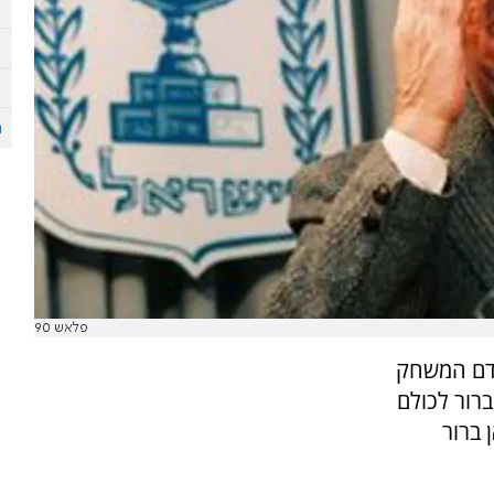
פלאש 90
אדם המשחק
רור לכולם
 ברור