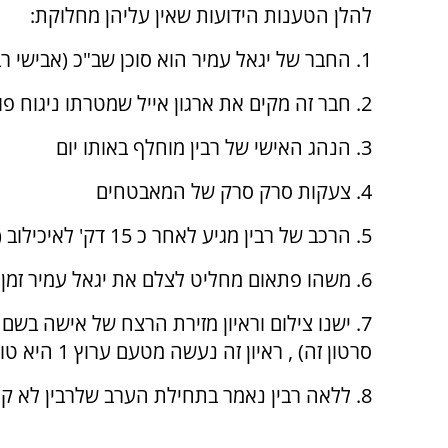
להלן הטענות הידועות שאין עליהן מחלוקת:
1. החבר של יגאל עמיר הוא סוכן שב"כ (אבישי רביב)
2. חבר זה מקים את ארגון אייל שמטרתו ניגוח פוליטי
3. הנהג האישי של רבין מוחלף באותו יום
4. צעקות סרק סרק של המאבטחים
5. הרכב של רבין מגיע לאחר כ 15 דק' לאיכילוב (ברגל אני עושה זאת ב-5 דק' בדוק)
6. משהו פתאום מחליט לצלם את יגאל עמיר זמן רב לפני הרצח (מתברר שיש לו קשר לשב"כ)
7. ישנו צילום וראיון מזירת הרצח של אישה בשם 
סרטון זה) , ראיון זה נעשה מטעם ערוץ 1 היא טוענת בלהט רבין לא נפגע!!
8. ללאה רבין נאמר בתחילת הערב שלרבין לא קרה כלום.