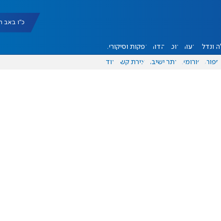
כ"ו באב תשפ"ו |
 ונדל"ן
דעות
אוכל
יהדות
הפקות וסיקורים
ספורט
פורומים
אתר ישיבה
יצירת קשר
עוד