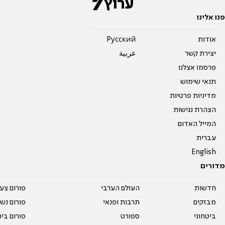
פנו אלינו
אודות
Pусский
יצירת קשר
عربية
פרסמו אצלנו
תנאי שימוש
מדיניות פרטיות
הצהרת נגישות
המייל האדום
עברית
English
מדורים
חדשות
העולם הערבי
פורום צע
מבזקים
תרבות ופנאי
פורום נשו
ביטחוני
ספורט
פורום בי