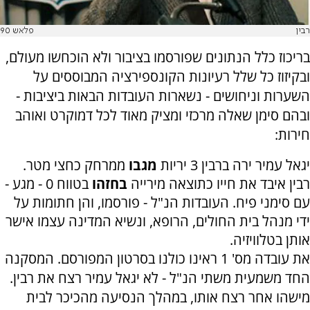
רבין
פלאש 90
בריכוז כלל הנתונים שפורסמו בציבור ולא הוכחשו מעולם,
ובקיזוז כל שלל רעיונות הקונספירציה המבוססים על
השערות וניחושים - נשארות העובדות הבאות ביציבות -
ובהם סימן שאלה מרכזי ומציק מאוד לכל דמוקרט ואוהב
חירות:
יגאל עמיר ירה ברבין 3 יריות
מגבו
ממרחק כחצי מטר.
רבין איבד את חייו כתוצאה מירייה
בחזהו
בטווח 0 - מגע -
עם סימני פיח. העובדות הנ"ל - פורסמו, והן חתומות על
ידי מנהל בית החולים, הרופא, ונשיא המדינה עצמו אישר
אותן בטלוויזיה.
את עובדה מס' 1 ראינו כולנו בסרטון המפורסם. המסקנה
החד משמעית משתי הנ"ל - לא יגאל עמיר רצח את רבין.
מישהו אחר רצח אותו, במהלך הנסיעה מהכיכר לבית