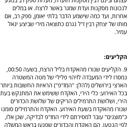
עצמם ובינם לבין מסקנות הועדה, מעלות ספק רב בנוגע
לנכונות מסקנות ועדת שמגר באשר לרצח. או במלים
אחרות, ועד כמה שישמע הדבר בלתי יאומן, ספק רב, אם
מותו של יצחק רבין ז"ל נגרם כתוצאה מירי שביצע יגאל
עמיר.
הקליעים:
9. הקליעים שנורו מהאקדח בליל הרצח, בשעה 00:50,
נמסרו לידי המעבדה לזיהוי פלילי של מטה המשטרה
הארצי בירושלים (להלן: "המז"פ") הראיות החשובות ביותר
בכל האירוע: כלי הירי, האקדח ששימש את המתנקש בעת
הירי, ושלושת התרמילים הריקים של שלושת הכדורים
שנורו מהאקדח בשעת האירוע. האקדח והתרמילים סומנו
כ"מוצגים" עובר למסירתם לידי המז"פ לבדיקה, שכן אלו,
לפי הנטען, הם האקדח והכדורים שפגעו בראש המשלה