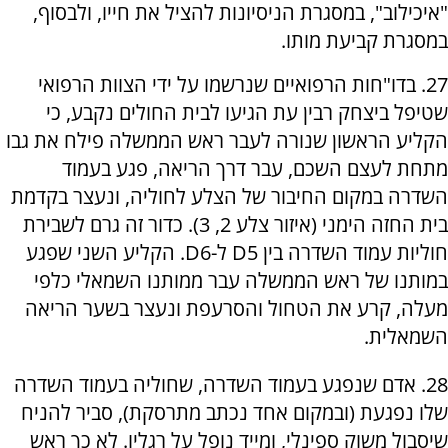
"איכילוב", במסגרת הניסיונות להציל את חייו, ולבסוף,
במסגרת קביעת מותו.
27. בדו"חות הרפואיים שנרשמו על ידי הצוות הרפואי
שטיפל ביצחק רבין עת הגיעו לבית החולים נקבע, כי
הקליע הראשון שנורה לעבר ראש הממשלה פילח את גבו
מתחת לעצם השכם, עבר דרך הריאה, פגע בעמוד
השדרה במקום החיבור של הצלע לחוליה, ונעצר בקדמת
בית החזה הימני (איזור צלע 2, 3). כדור זה גרם לשבירת
חוליות עמוד השדרה בין D5 ל-D6. הקליע השני שפגע
במותנו של ראש הממשלה עבר ממותנו השמאלי כלפי
מעלה, קרע את הטחול והסרעפת ונעצר בשער הריאה
השמאלית.
28. אדם שנפגע בעמוד השדרה, שחוליה בעמוד השדרה
שלו נפגעת (ובמקום אחד נכתב מתרסקת), סביר להניח
שיסבול משוק ספינלי, ומייד נופל על רגליו. לא כך ראש