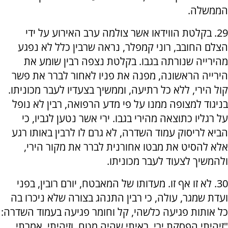
הממשלה.
29. בקלטת הווידאו אשר צולמה ערב האירוע על ידי
הצלם החובב, רוני קמפלר, נראה שרבין כלל לא נפגע
מהירייה שנורתה בגבו. בקלטת נצפה רבין שומע את
הירייה הראשונה, מפנה את פניו לאחור לברר את פשר
קול הירי, ללא כל רתיעה, וממשיך בצעדיו לעבר מכוניתו.
בניגוד למצופה ממנו על פי מדע הרפואה, רבין לא נופל
על רגליו כתוצאה מהירי בגבו. ירי אשר נטען לגביו, כי
הביא לריסוק עמוד השדרה, לא גרם לו לרבין באותו רגע
אלא להסיט את מבטו אחורנית לברר את מקור הירי,
ולהמשיך לצעוד לעבר מכוניתו.
30. לא זו אף זו. מעדותו של המאבטח, יורם רובין, בפני
ועדת שמגר, עולה, כי רבין התנהג בצורה שלא ניכרו בה
כל אותות פגיעה כלשהי, קל וחומר פגיעה בעמוד השדרה:
"זיהיתי הפסקת ירי. ראיתי שהיה מטח, וזיהיתי. אמרתי