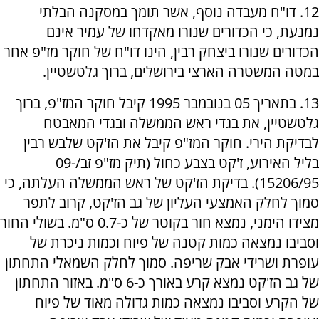
12. דו"ח מעבדה נוסף, אשר תומך במסקנה הבלתי
נמנעת, כי הכדורים שנורו מאקדחו של עמיר אינם
הכדורים שנורו ביצחק רבין, הינו דו"ח של חוקר מז"פ אחר
במטה המשטרה הארצי בירושלים, ברוך גלטשטיין.
13. בתאריך 05 בנובמבר 1995 קיבל חוקר המז"פ, ברוך
גלטשטיין, את בגדי ראש הממשלה ובגדי המאבטח
לבדיקת הירי. חוקר המז"פ קיבל את הז'קט שלבש רבין
בליל האירוע, ז'קט בצבע כחול (תיק מז"פ זב/09-
15206/95). בדיקת הז'קט של ראש הממשלה העלתה, כי
סמוך לחלק האמצעי העליון של גב הז'קט, קרוב לתפר
מצידו הימני, נמצא חור בקוטר של כ-0.7 ס"מ. בשולי החור
וסביבו נמצאה כמות קטנה של פיוח וכמות ניכרת של
עופרת ושרידי אבק שריפה. סמוך לחלק השמאלי התחתון
של גב הז'קט נמצא קרע באורך כ-6 ס"מ. באזור התחתון
של הקרע וסביבו נמצאה כמות גדולה מאוד של פיוח