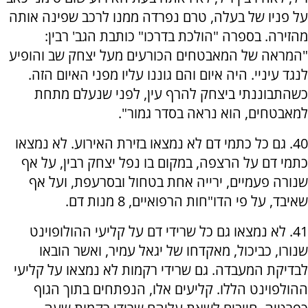
על פניו של בעלה, טרם נפרדה ממנו לרכב שפינה אותה
מהזירה. בספרה "הולכת בדרכו" כותבת הגב' רבין:
"המראה של המאבטחים הכורעים מעל יצחק שב והופיע
לנגד עיניי. היה איום והם גוננו עליו מפני האיום הזה.
כשהתבוננתי ביצחק להרף עין, לפני שנעלם מתחת
למאבטחים, הוא נראה בסדר גמור".
40. גם כל כתמי דם לא נמצאו בזירת האירוע. לא נמצאו
כתמי דם על הרצפה, במקום בו נפל יצחק רבין, על אף
שנורה פעמיים, ירייה אחת בטחול ובסרעפת, ועל אף
שאיבד, על פי הדו"חות הרפואיים, 8 מנות דם.
41. לא נמצאו גם כל שרידי דם על קליעי ההולופוינט
שנורו, כביכול, מאקדחו של יגאל עמיר, ואשר הובאו
לבדיקת המעבדה. גם שרידי רקמות לא נמצאו על קליעי
ההולפוינט הללו. קליעים אלו, הנפתחים בתוך הגוף