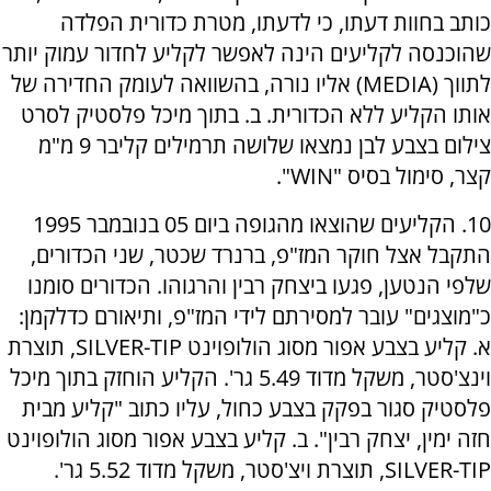
כותב בחוות דעתו, כי לדעתו, מטרת כדורית הפלדה
שהוכנסה לקליעים הינה לאפשר לקליע לחדור עמוק יותר
לתווך (MEDIA) אליו נורה, בהשוואה לעומק החדירה של
אותו הקליע ללא הכדורית. ב. בתוך מיכל פלסטיק לסרט
צילום בצבע לבן נמצאו שלושה תרמילים קליבר 9 מ"מ
קצר, סימול בסיס "WIN".
10. הקליעים שהוצאו מהגופה ביום 05 בנובמבר 1995
התקבל אצל חוקר המז"פ, ברנרד שכטר, שני הכדורים,
שלפי הנטען, פגעו ביצחק רבין והרגוהו. הכדורים סומנו
כ"מוצגים" עובר למסירתם לידי המז"פ, ותיאורם כדלקמן:
א. קליע בצבע אפור מסוג הולופוינט SILVER-TIP, תוצרת
וינצ'סטר, משקל מדוד 5.49 גר'. הקליע הוחזק בתוך מיכל
פלסטיק סגור בפקק בצבע כחול, עליו כתוב "קליע מבית
חזה ימין, יצחק רבין". ב. קליע בצבע אפור מסוג הולופוינט
SILVER-TIP, תוצרת ויצ'סטר, משקל מדוד 5.52 גר'.