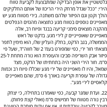
גלטשטיין את אופן הבדיקה שמתבצעת לקביעת טווח
הירי: "ככל שגדל מרחק הירי הריכוז של אותם החלקיקים
הולך וקטן וגם הפיזור שלהם משתנה. בירי מטווח מגע יש
מאפיינים נוספים בטווח מגע כתוצאה מהגזים הנפלטים
מהקנה מוצאים סימני קריעה בבגד ופיוח רב, אלה
מאפיינים שאופייניים ק לירי מגע. בז'קט של ראש
הממשלה, בגב הז'קט, בחלק העליון שלו, הוא מימין לתפר
מצאתי חור ירי, כפי שמפורט בעמ' 2 של חווה"ד, שעל פי
פיזור אבק השריפה סביבו והעופרת הוא נורה מתחת ל-25
ס"מ. חור הירי השני היה בתחתיתו של הז'קט, מצד
שמאל, והיו לו מאפיינים של ירי מגע שכללו פיוח רב וכמות
גדולה של עופרת וקריעה באורך 6 ס"מ, שהם מאפיינים
קלאסיים לירי מגע".
22. ועדת שמגר קבעה, כפי שאמרנו בתחילה, כי יצחק
רבין נורה מטווח של חמישים ס"מ (ואולי קצת פחות).
מעבר לקביעה עובדתית זו, אין אף עדות סותרת הטוענת,