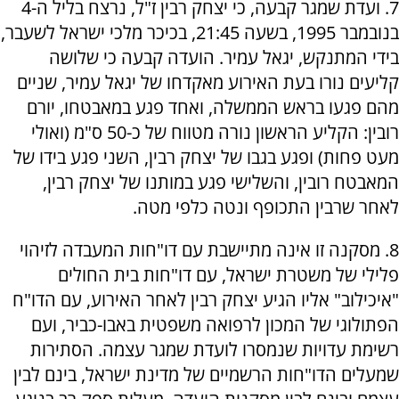
7. ועדת שמגר קבעה, כי יצחק רבין ז"ל, נרצח בליל ה-4
בנובמבר 1995, בשעה 21:45, בכיכר מלכי ישראל לשעבר,
בידי המתנקש, יגאל עמיר. הועדה קבעה כי שלושה
קליעים נורו בעת האירוע מאקדחו של יגאל עמיר, שניים
מהם פגעו בראש הממשלה, ואחד פגע במאבטחו, יורם
רובין: הקליע הראשון נורה מטווח של כ-50 ס"מ (ואולי
מעט פחות) ופגע בגבו של יצחק רבין, השני פגע בידו של
המאבטח רובין, והשלישי פגע במותנו של יצחק רבין,
לאחר שרבין התכופף ונטה כלפי מטה.
8. מסקנה זו אינה מתיישבת עם דו"חות המעבדה לזיהוי
פלילי של משטרת ישראל, עם דו"חות בית החולים
"איכילוב" אליו הגיע יצחק רבין לאחר האירוע, עם הדו"ח
הפתולוגי של המכון לרפואה משפטית באבו-כביר, ועם
רשימת עדויות שנמסרו לועדת שמגר עצמה. הסתירות
שמעלים הדו"חות הרשמיים של מדינת ישראל, בינם לבין