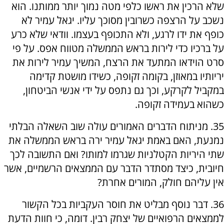
שלא הרכין את ראשו כלפי מטה נמוך יותר ממותנו. הוא
נשכב על הרצפה כשרובין מסוכך עליו. יגאל עמיר לא
כופף את ידו לרגע, ולא התכופף בעצמו. וודאי שלא כרע
על ברכיו כדי לירות בראש הממשלה מטווח אפס. על פי
סרט הוידאו המתעד את הרצח, המשיך עמיר לירות את
יריותיו במאוזן, בקומה זקופה, כשידו מושטת קדימה
במקביל לקרקע, וכך גם נתפס על ידי אנשי הביטחון,
כשהוא בעמידה זקופה.
35. מניתוח הדברים האמורים עולה שוב השאלה הבלתי
נמנעת, האם באמת יגאל עמיר ירה בראש הממשלה את
שתי היריות הקטלניות שגרמו למותו? ואם התשובה לכך
חיובית, כיצד מסתדר הדבר עם הממצאים הרשמיים, אשר
אין עליהם חולק, המורים אחרת?
36. דבר נוסף מבליט את חוסר העקביות בכל הקשור
לממצאים הרפואיים של יצחק רבין. דומה, כי חוות הדעת