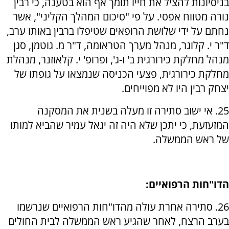
בניסיונות להציל את חייו תומך אף הוא בטענה, כי רבין
נורה מטווח אפסי. על פי "סיכום המהלך הקליני", אשר
נחתם על ידי שלושת הרופאים שטיפלו ברבין באותו ערב,
ד"ר י. קלוגר, מנהל מערך הטראומה, ד"ר מ. גוטמן, סגן
מנהל מחלקת כירורגית ב' ו-ג', ופרופ' י. קלאוזנר, מנהלת
מחלקת כירורגית, פצעי הכניסה שנמצאו על גופתו של
יצחק רבין היו לא מפוייחים.
25. אי ישוב סתירה זו מעלה בשנית את המסקנה
המזעזעת, כי יתכן שלא היה זה יגאל עמיר שהביא למותו
של ראש הממשלה.
הדו"חות הרפואיים:
26. סתירה אחרת עולה מהדו"חות הרפואיים שנרשמו
בערב הרצח, לאחר שהגיע ראש הממשלה לבית החולים