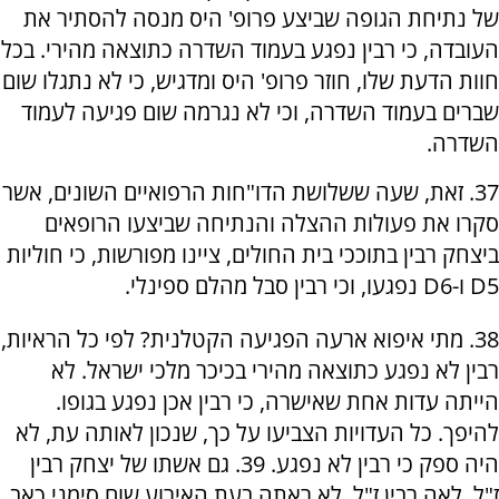
של נתיחת הגופה שביצע פרופ' היס מנסה להסתיר את
העובדה, כי רבין נפגע בעמוד השדרה כתוצאה מהירי. בכל
חוות הדעת שלו, חוזר פרופ' היס ומדגיש, כי לא נתגלו שום
שברים בעמוד השדרה, וכי לא נגרמה שום פגיעה לעמוד
השדרה.
37. זאת, שעה ששלושת הדו"חות הרפואיים השונים, אשר
סקרו את פעולות ההצלה והנתיחה שביצעו הרופאים
ביצחק רבין בתוככי בית החולים, ציינו מפורשות, כי חוליות
D5 ו-D6 נפגעו, וכי רבין סבל מהלם ספינלי.
38. מתי איפוא ארעה הפגיעה הקטלנית? לפי כל הראיות,
רבין לא נפגע כתוצאה מהירי בכיכר מלכי ישראל. לא
הייתה עדות אחת שאישרה, כי רבין אכן נפגע בגופו.
להיפך. כל העדויות הצביעו על כך, שנכון לאותה עת, לא
היה ספק כי רבין לא נפגע. 39. גם אשתו של יצחק רבין
ז"ל, לאה רבין ז"ל, לא ראתה בעת האירוע שום סימני כאב