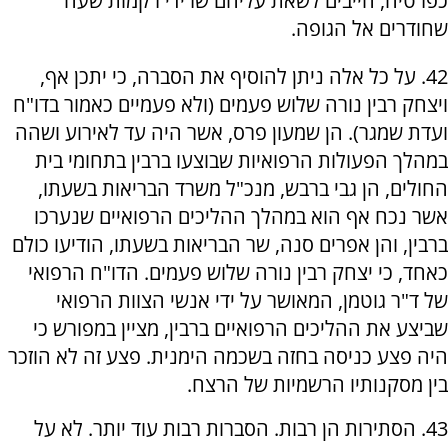
כפרטיה, חייבים לשאת עליהם שרידי רקמות שעה
שחודרים אל הגופה.
42. על כל אלה ניתן להוסיף את הסברה, כי יתכן אף,
ויצחק רבין נורה שלוש פעמים (ולא פעמיים כאמור בדו"ח
ועדת שמגר). הן שמעון פרס, אשר היה עד לאירוע ושהה
במהלך הפעולות הרפואיות שבוצעו ברבין בתחומי בית
החולים, הן גבי ברבש, מנכ"ל משרד הבריאות בשעתו,
אשר נכח אף הוא במהלך ההליכים הרפואיים שנערכו
ברבין, והן אפרים סנה, שר הבריאות בשעתו, הודיעו כולם
כאחד, כי יצחק רבין נורה שלוש פעמים. הדו"ח הרפואי
של ד"ר גוטמן, המאושר על ידי אנשי הצוות הרפואי
שביצע את ההליכים הרפואיים ברבין, מציין במפורש כי
היה פצע כניסה בחזה בשכמה הימנית. פצע זה לא הוזכר
בין מסקנותיו הרשמיות של הרצח.
43. הסתירות הן רבות. הסברות רבות עוד יותר. לא על