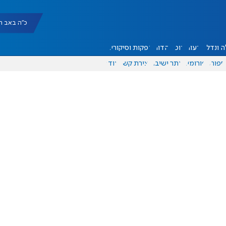
כ"ה באב תשפ"ו |
 ונדל"ן
דעות
אוכל
יהדות
הפקות וסיקורים
ספורט
פורומים
אתר ישיבה
יצירת קשר
עוד