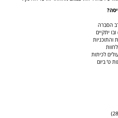
יסה?
רב הסברה
י שיתקיים אי”ה ביום שני ח’ כסלו (15.11.10) ובו יתקיים
ת והתוכניות
לחוות
ולים לכיתות
 ולעולים לכיתות ט’ ביום