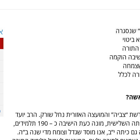
” שנסגרה
א
 ביטוי
 התורה
ישיבה הוקמה
שצמחה
ורה לכלל
אשה?
ת “צביה” והמועצה האזורית נחל שורק. הרב יועד
אהרוני נקרא לעמוד בראשה ולהקים אותה. בשנתה השלישית, מונה כעת הישיבה כ – 190 תלמידים,
גם כיתה י”ב, אנו מוסד שגדל וצומח מדי שנה ב”ה.