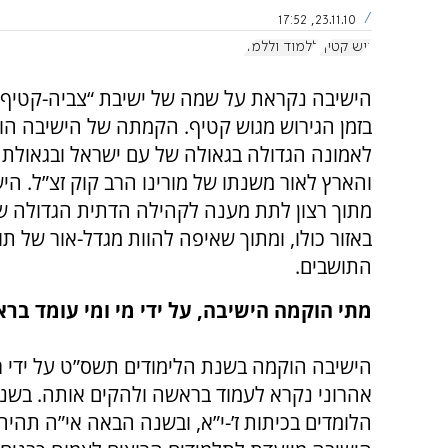
23.11.10, 17:52
גוש קטיף
ללמוד וללמד
הישיבה נקראת על שמה של ישיבת “צביה-קטיף
בזמן הגירוש מגוש קטיף. הקמתה של הישיבה הוא
לאמונה הגדולה בגאולה של עם ישראל ובגאולת
והארץ לאור משנתו של מורינו הרב קוק זצ”ל. ה
מתוך רצון לתת מענה לקהילה הדתית הגדולה 
באזור כולו, ומתוך שאיפה להוות מגדל-אור של ת
התושבים.
מתי הוקמה הישיבה, על ידי מי ומי עומד בר
הישיבה הוקמה בשנת הלימודים תשס”ט על ידי רש
הלומדים בכיתות ז’-י”א, ובשנה הבאה אי”ה תהיה 