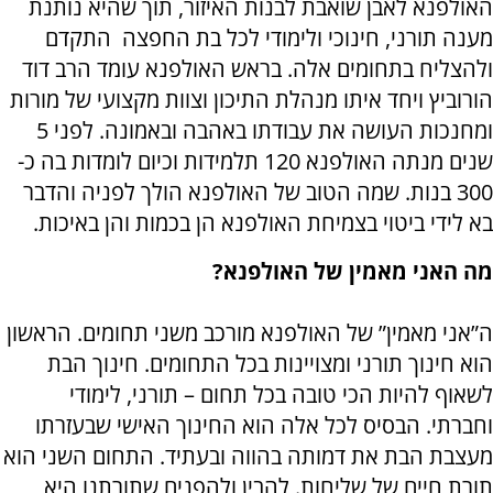
האולפנא לאבן שואבת לבנות האיזור, תוך שהיא נותנת
מענה תורני, חינוכי ולימודי לכל בת החפצה התקדם
ולהצליח בתחומים אלה. בראש האולפנא עומד הרב דוד
הורוביץ ויחד איתו מנהלת התיכון וצוות מקצועי של מורות
ומחנכות העושה את עבודתו באהבה ובאמונה. לפני 5
שנים מנתה האולפנא 120 תלמידות וכיום לומדות בה כ-
300 בנות. שמה הטוב של האולפנא הולך לפניה והדבר
בא לידי ביטוי בצמיחת האולפנא הן בכמות והן באיכות.
מה האני מאמין של האולפנא?
ה”אני מאמין” של האולפנא מורכב משני תחומים. הראשון
הוא חינוך תורני ומצויינות בכל התחומים. חינוך הבת
לשאוף להיות הכי טובה בכל תחום – תורני, לימודי
וחברתי. הבסיס לכל אלה הוא החינוך האישי שבעזרתו
מעצבת הבת את דמותה בהווה ובעתיד. התחום השני הוא
תורת חיים של שליחות. להבין ולהפנים שתורתנו היא