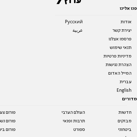
פנו אלינו
אודות
Pусский
יצירת קשר
عربية
פרסמו אצלנו
תנאי שימוש
מדיניות פרטיות
הצהרת נגישות
המייל האדום
עברית
English
מדורים
חדשות
העולם הערבי
פורום צע
מבזקים
תרבות ופנאי
פורום נשו
ביטחוני
ספורט
פורום בי