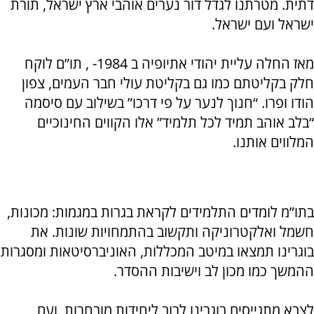
דתית. מטרתנו לגדל דור נערים אוהבי ארץ ישראל, תורת
ישראל ועם ישראל.
מאז החלה עליית יהודי אתיופיה ב 1984- , תו”ם לוקח
חלק בקליטתם כמו גם בקליטת עולי חבר העמים, צפון
הודו ופרו. “חנוך לנער על פי דרכו” בשילוב עם סיסמה
“בלב אוהב תמיד לכל תלמיד” אלו הקווים החינוכיים
המלווים אותנו.
בתו”מ לומדים התלמידים לקראת בגרות במגמות: מכונות,
חשמל ואלקטרוניקה ותקשוב בהתמחויות שונות. את
בוגרינו תמצאו במיטב המכללות, האוניברסיטאות ומסגרות
ההמשך כמו מכון לב וישיבות ההסדר.
לצבא מתגייסים בוגרינו לרוב ליחידות מובחרות, ועם