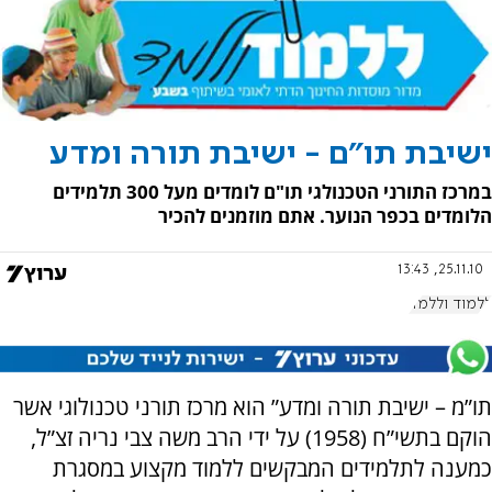
ישיבת תו"ם - ישיבת תורה ומדע
במרכז התורני הטכנולגי תו"ם לומדים מעל 300 תלמידים
הלומדים בכפר הנוער. אתם מוזמנים להכיר
25.11.10, 13:43
ללמוד וללמד
תו”מ – ישיבת תורה ומדע” הוא מרכז תורני טכנולוגי אשר
הוקם בתשי”ח (1958) על ידי הרב משה צבי נריה זצ”ל,
כמענה לתלמידים המבקשים ללמוד מקצוע במסגרת