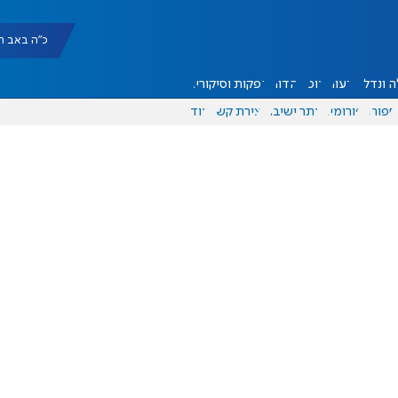
כ"ה באב תשפ"ו |
 ונדל"ן
דעות
אוכל
יהדות
הפקות וסיקורים
ספורט
פורומים
אתר ישיבה
יצירת קשר
עוד