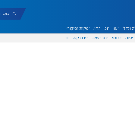
כ"ד באב תשפ"ו |
 ונדל"ן
דעות
אוכל
יהדות
הפקות וסיקורים
ספורט
פורומים
אתר ישיבה
יצירת קשר
עוד