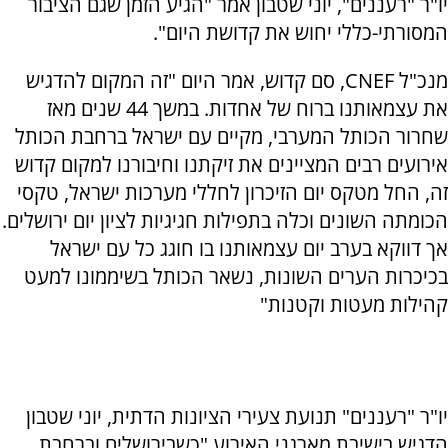
יו"ר "רעננים", יוני שטבון אמר "הגיע הזמן שגם הציבור
המסורתי-כללי יחוש את קדושת היום".
מנכ"ל CNEF, סם קדוש, אמר היום "זה המקום להדגיש
את עצמאותנו ברוח של אחדות. במשך 44 שנים מאז
שחרור הכותל המערבי, מקיים עם ישראל ברחבת הכותל
אירועים רבים המציינים את זיקתנו וחיבורנו למקום קדוש
זה, החל מטקס יום הזיכרון לחללי מערכות ישראל, טקסי
הכומתה השונים וכלה בתפילות חגיגיות לציון יום ירושלים.
אך דווקא בערב יום עצמאותנו בו חוגג כל עם ישראל
בכיכרות הערים השונות, נשאר הכותל בשיממונו למעט
קהילות מעטות וקטנות"
יו"ר "רעננים" תנועת צעירי הציונות הדתית, יוני שטבון
הדגיש בישיבת מארגני האירוע "כשבירושלים וברחבת