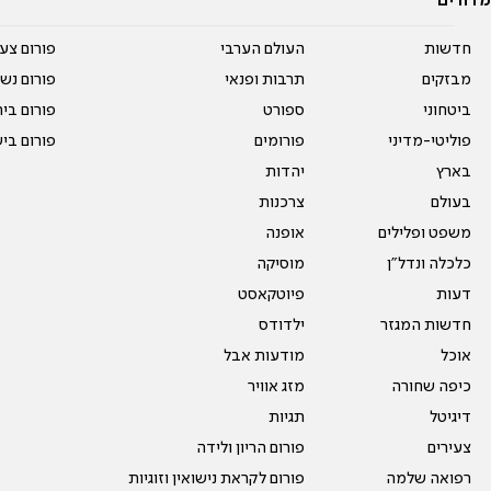
מדורים
חדשות
העולם הערבי
פורום צע
מבזקים
תרבות ופנאי
פורום נשו
ביטחוני
ספורט
פורום בי
פוליטי-מדיני
פורומים
פורום בי
בארץ
יהדות
בעולם
צרכנות
משפט ופלילים
אופנה
כלכלה ונדל"ן
מוסיקה
דעות
פיוטקאסט
חדשות המגזר
ילדודס
אוכל
מודעות אבל
כיפה שחורה
מזג אוויר
דיגיטל
תגיות
צעירים
פורום הריון ולידה
רפואה שלמה
פורום לקראת נישואין וזוגיות