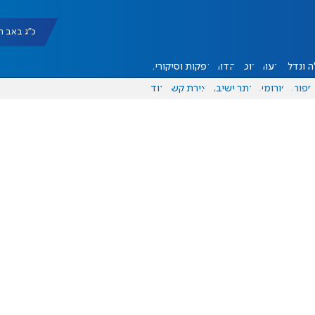
כ"ג באב תשפ"ו |
 ונדל"ן
דעות
אוכל
יהדות
הפקות וסיקורים
ספורט
פורומים
אתר ישיבה
יצירת קשר
עוד