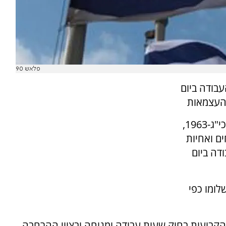
פלאש 90
בודה ביום
 העצמאות
על פי חוק יום הזיכרון לחללי מערכות ישראל השכי"ג-1963,
ים ואחיות
דה ביום
לומו כפי
הקבועות בחוק שעות עבודה ומנוחה ובצווי ההרחבה