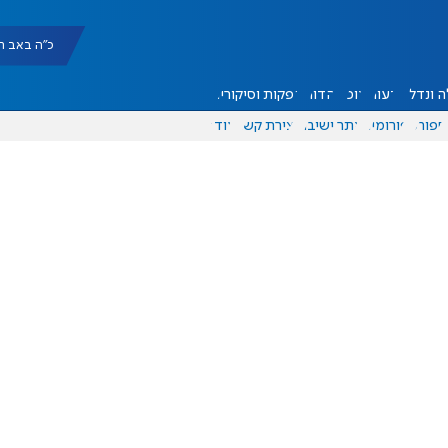
כ"ה באב תשפ"ו |
 ונדל"ן
דעות
אוכל
יהדות
הפקות וסיקורים
ספורט
פורומים
אתר ישיבה
יצירת קשר
עוד