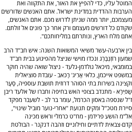
המוטל עליו, כדי להפיץ את האור, את התקווה ואת
הערבות ההדדית במדינת ישראל. אתם האנשים שדורשים
מעצמכם, יותר ממה שניתן לדרוש מכם. אתם האנשים,
שקודם כל דורשים מעצמם ורק אחר כך פונים אל זולתם.
אתם מלח הארץ, ונותרתם במליחותכם".
בין ארבעה-עשר משיאי המשואות השנה: איש חב"ד הרב
שמעון רוֹזְנְבֶּרְג ונכדו מוישי שניצל מהפיגוע בבית חב"ד
במומבאי, מיכאל גולדמן-גלעד - ניצול שואה שהיה חוקר
במשפט אייכמן, כלאי אָרִיג' רָכּאב - עובדת סוציאלית
וקצינה בשירות בתי הסוהר דרוזית תושבת עוספיה, סָעָר
שָפִּירָא - מתנדב בצופי האש בחיפה וחברו של אלעד ריבן
ז"ל שנספה באסון הכרמל, עומר בר לב - לשעבר מפקד
סיירת מטכ"ל ומקים תנועת "אחרי-נוער מוביל שינוי",
אל"מ הושע פרידמן - מח"ט כרמלי וראש מכינה
קדם-צבאית לדתיים וחילוניים וזהבה דנקנר - הבולטת