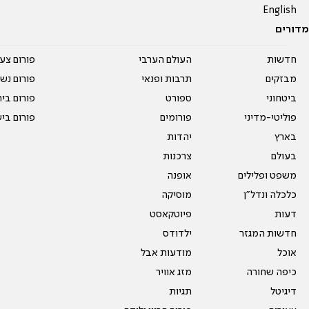
English
מדורים
חדשות
העולם הערבי
פורום צע
מבזקים
תרבות ופנאי
פורום נשו
ביטחוני
ספורט
פורום בי
פוליטי-מדיני
פורומים
פורום בי
בארץ
יהדות
בעולם
צרכנות
משפט ופלילים
אופנה
כלכלה ונדל"ן
מוסיקה
דעות
פיוטקאסט
חדשות המגזר
ילדודס
אוכל
מודעות אבל
כיפה שחורה
מזג אוויר
דיגיטל
תגיות