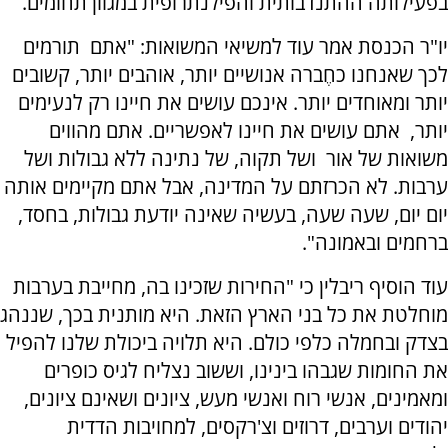
בפעילותה ההתנדבותית והפילנתרופית במגוון תחומים.
יו"ר הכנסת אמר עוד למשיאי המשואות: "אתם תורמים
לכך שאנחנו כחֶברה אנושיים יותר, אוהבים יותר, קשובים
יותר ומאוחדים יותר. אינכם עושים את חיינו רק לנעימים
יותר, אתם עושים את חיינו לאפשריים. אתם מהווים
משואות של אור ושל תקוה, של נתינה ללא גבולות ושל
ערבות. לא הכרזתם על המדינה, אבל אתם מקיימים אותה
יום יום, שעה שעה, בעשיה שאינה יודעת גבולות, בחסד,
ברחמים ובאמונה".
עוד הוסיף ריבלין כי "החירות שזכינו בה, מחייבת בערבות
מוחלטת את כל בני הארץ הזאת. היא מותנית בכך, שננהג
בצדק ובחמלה כלפי כולם. היא תלויה ביכולת שלנו להפיל
את החומות שגבהו בינינו, וששוב נצליח לגיס כופרים
ומאמינים, אנשי רוח ואנשי מעש, ציונים ושאינם ציונים,
יהודים וערבים, דרוזים וצ'רקסים, למחויבות הדדית