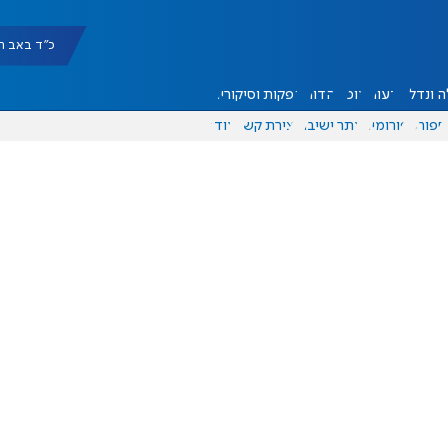
כ"ד באב תשפ"ו |
 ונדל"ן
דעות
אוכל
יהדות
הפקות וסיקורים
ספורט
פורומים
אתר ישיבה
יצירת קשר
עוד