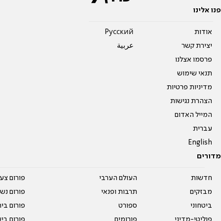
פנו אלינו
אודות
Pусский
יצירת קשר
عربية
פרסמו אצלנו
תנאי שימוש
מדיניות פרטיות
הצהרת נגישות
המייל האדום
עברית
English
מדורים
חדשות
העולם הערבי
פורום צע
מבזקים
תרבות ופנאי
פורום נשו
ביטחוני
ספורט
פורום בי
פוליטי-מדיני
פורומים
פורום בי