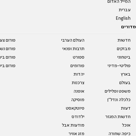
המייל האדום
עברית
English
מדורים
חדשות
העולם הערבי
פורום צע
מבזקים
תרבות ופנאי
פורום נשו
ביטחוני
ספורט
פורום בי
פוליטי-מדיני
פורומים
פורום בי
בארץ
יהדות
בעולם
צרכנות
משפט ופלילים
אופנה
כלכלה ונדל"ן
מוסיקה
דעות
פיוטקאסט
חדשות המגזר
ילדודס
אוכל
מודעות אבל
כיפה שחורה
מזג אוויר