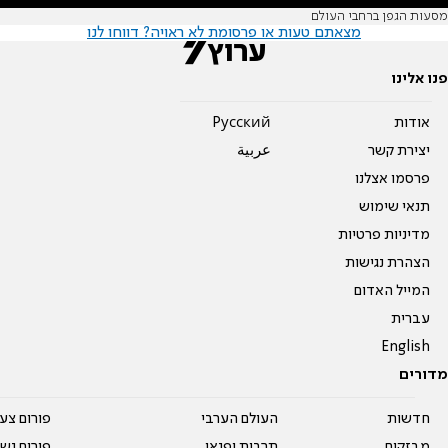
מסעות הגפן ברחבי העולם
מצאתם טעות או פרסומת לא ראויה? דווחו לנו
פנו אלינו
אודות
Pусский
יצירת קשר
عربية
פרסמו אצלנו
תנאי שימוש
מדיניות פרטיות
הצהרת נגישות
המייל האדום
עברית
English
מדורים
חדשות
העולם הערבי
פורום צע
מבזקים
תרבות ופנאי
פורום נשו