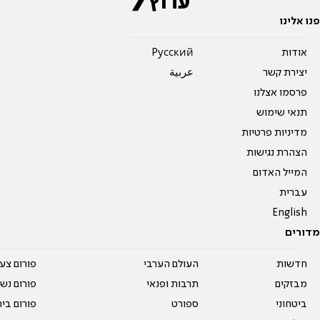
פנו אלינו
אודות
Pусский
יצירת קשר
عربية
פרסמו אצלנו
תנאי שימוש
מדיניות פרטיות
הצהרת נגישות
המייל האדום
עברית
English
מדורים
חדשות
העולם הערבי
פורום צע
מבזקים
תרבות ופנאי
פורום נשו
ביטחוני
ספורט
פורום בי