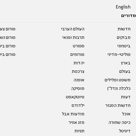
English
מדורים
חדשות
העולם הערבי
פורום צע
מבזקים
תרבות ופנאי
פורום נשו
ביטחוני
ספורט
פורום בי
פוליטי-מדיני
פורומים
פורום בי
בארץ
יהדות
בעולם
צרכנות
משפט ופלילים
אופנה
כלכלה ונדל"ן
מוסיקה
דעות
פיוטקאסט
חדשות המגזר
ילדודס
אוכל
מודעות אבל
כיפה שחורה
מזג אוויר
דיגיטל
תגיות