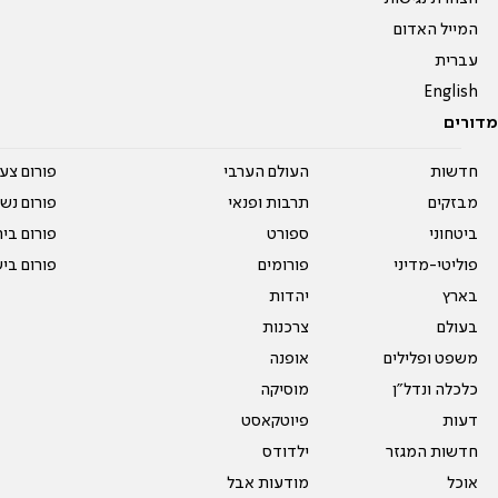
המייל האדום
עברית
English
מדורים
חדשות
העולם הערבי
פורום צע
מבזקים
תרבות ופנאי
פורום נשו
ביטחוני
ספורט
פורום בי
פוליטי-מדיני
פורומים
פורום בי
בארץ
יהדות
בעולם
צרכנות
משפט ופלילים
אופנה
כלכלה ונדל"ן
מוסיקה
דעות
פיוטקאסט
חדשות המגזר
ילדודס
אוכל
מודעות אבל