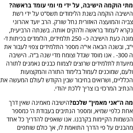
מתי הוקמה הישיבה, על ידי מי ומי עומד בראשה?
הישיבה הוקמה בשנת הלימודים תשס”ט על ידי רשת
צביה והמועצה האזורית נחל שורק. הרב יועד אהרוני
נקרא לעמוד בראשה ולהקים אותה. בשנתה הרביעית,
מונה כעת הישיבה כ– 250 תלמידים, הלומדים בכיתות ז’-
י”ב, ובשנה הבאה אי”ה מספר התלמידים צפוי לעבור את
ה 300- . אנו מוסד שגדל וצומח מדי שנה ב”ה. הישיבה
מיועדת לתלמידים שרוצים לצמוח כבנים נאמנים לתורה
ולעם, שמוכנים לעמול בלימוד התורה והמקצועות
הכלליים, ושרואים בחיבור שבין הקודש לעולם המעשה את
הנתיב המרכזי בו צריך ללכת יהודי.
מה ה”אני מאמין” שלכם?
הישיבה מאמינה שאין דרך
אחת כלפי שמיא, ומספר הנתיבים בעבודת ה’ כמספר
הנשמות הקיימות בקרבנו. אנו שואפים להדריך כל אחד
מהבנים על פי הדרך התואמת לו, אך כולם שותפים