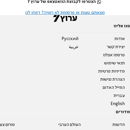
הצטרפו לקבוצת הוואטצאפ של ערוץ 7
מצאתם טעות או פרסומת לא ראויה? דווחו לנו
פנו אלינו
אודות
Pусский
יצירת קשר
عربية
פרסמו אצלנו
תנאי שימוש
מדיניות פרטיות
הצהרת נגישות
המייל האדום
עברית
English
מדורים
חדשות
העולם הערבי
פורום צע