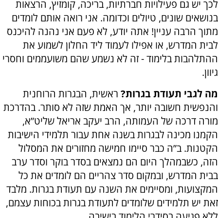
לכך יש גם פעילויות חברתיות, בריכה, קומזיץ, הרצאות
בנושאים שונים, טיולים וכדומה. אני רואה אותם לומדים
מתוך הרבה עניין! אתה יודע, לא פעם אני נהנה להיכנס
לבית המדרש, או אפילו לעמוד ליד החלון לשמוע את
ההתלהבות בלימוד - זה לא נשמע שהם משועממים וחסרי
גיוון.
מה לגבי תעודת בגרות?
ראשית, הבגרות הרוחנית
והנפשית חשובה יותר, אך האמת שזה לא סותר. בהדרכת
מורה דרכה של העמותה, הרב יעקב אריאל שליט”א,
הקמנו מכינה לבגרות בשנה אחת עבור תלמידי הישיבות
הקטנות. ב”ה כבר סיימו חמישה מחזורים את המסלול
הזה, כשבמהלך היום הם נמצאים בסדר בוקר וסדר ערב
בבית המדרש, ובמקום סדר צהריים הם לומדים את כל
המקצועות, ומסיימים את השנה עם תעודת בגרות. מלבד
זאת יש תלמידים שלומדים לתעודת בגרות בכוחות עצמם,
ללא פגיעה בסידרי הלימוד בישיבה.