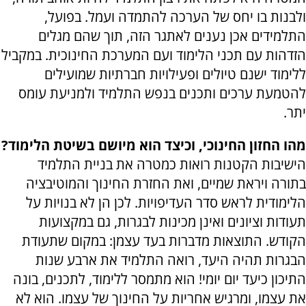
ולבנות בו יחס של הערכה להתמדה ועמל. בפועל,
התלמידים אכן נענים לאתגר הזה, תוך שהם מגלים
הזדהות עם תכני הלימוד ועם המערכת החינוכית. במקביל
ללימוד ישנם טיולים ופעילויות חברתיות שמועילים
להטמעת ערכים ותכנים בנפש התלמיד ולמניעת עומס
יתר.
מהו החזון החינוכי, וכיצד הוא מיושם בשיטת הלימוד?
הישיבות הקטנות רואות כמטרה את בניית התלמיד
בתורה ויראת שמיים, ואת החזרת החינוך והמוטיבציה
הלימודית לראש סדר העדיפויות. לכן הן לא בנויות על
תעודות וציונים ואינן מכינות לבגרות, גם במקצועות
הקודש. התוצאות מדברות בעד עצמן: במקום שתעודת
הבגרות תהיה היעד, רואה התלמיד את ארבע שנות
התיכון כיעד יום יומי! הוא מתמסר ללימוד, לתכנים, בונה
את עצמו, ומרגיש אחריות על החינוך של עצמו. הוא לא