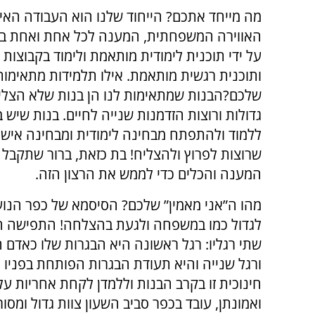
מה מייחד אתכם? הייחוד שלנו הוא העבודה האי
האווירה המשפחתית, המענה לכל אחת ואחת באו
על ידי תוכנית לימודית מותאמת ולימוד בקבוצות
ותוכנית רגשית מותאמת. אילו תלמידות מתאימו
שלכם?הבנות שמתאימות לנו הן בנות שלא הצלי
גדולות ורוצות הזדמנות שנייה לחיים. בנות שיש ב
ללמוד ולהתפתח מבחינה לימודית ומבחינה אישי
שרוצות לפרוץ ולהצליח! בת כזאת, ברור שתקבל 
המענה והכלים כדי לממש את הרצון הזה.
מהו ה”אני מאמין” שלכם? הסיסמא של כפר הנוער
לגדול כמו במשפחה ולגעת בהצלחה! התפישה הח
שתי רגליו: רגל ראשונה היא הבגרות שלו כאדם ה
ורגל שנייה והיא תעודת הבגרות הפותחת בפניו 
חינוכית זו בקרב הבנות וללמדן לקחת אחריות על
ואמונתן, עובד בכפר סביב השעון צוות גדול ומסו