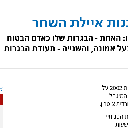
נות איילת השחר
: האחת - הבגרות שלו כאדם הבטוח
על אמונה, והשנייה - תעודת הבגרות
כפר הנוער הדתי לבנות ‘איילת השחר’ נוסד בשנת 2002 על
א
 המינהל
רדית ציטרון.
ם. צוות הפנימייה
שעות