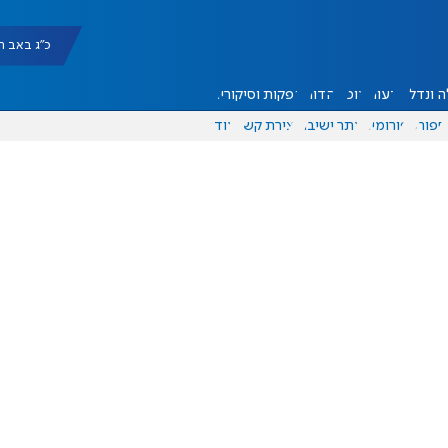
כ"ג באב תשפ"ו |
 ונדל"ן
דעות
אוכל
יהדות
הפקות וסיקורים
ספורט
פורומים
אתר ישיבה
יצירת קשר
עוד