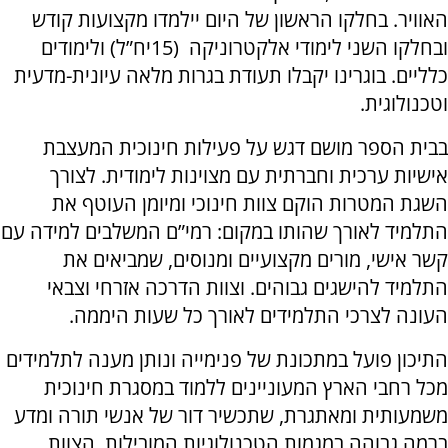
האוויר. בחלקו הראשון של היום יילמדו מקצועות קודש
ובחלקו השני לימודי אלקטרוניקה (15יח”ל) ולימודים
כלליים. בוגרינו יקבלו תעודת בגרות מלאה עיונית-מדעית
וטכנולוגית.
בבית הספר מושם דגש על פעילות חינוכית המעצבת
אישיות ערכית וחברתית עם מצוינות לימודית. לצורך
השגת המטרות הוקם צוות חינוכי ומיומן העוטף את
התלמיד לאורך שהותו במקום: רמי”ם המשלבים למידה עם
קשר אישי, מורים מקצועיים ומנוסים, שמביאים את
התלמיד להישגים גבוהים. וצוות הדרכה אזרחי וצבאי
העונה לצרכי התלמידים לאורך כל שעות היממה.
התיכון פועל במתכונת של פנימייה ונותן מענה לתלמידים
מכל רחבי הארץ המעוניינים ללמוד במסגרת חינוכית
משמעותית ומאתגרת, שתכשיר דור של אנשי תורה ומדע
ברמה גבוהה במגמות הטכנולוגיות המובילות. הצוות