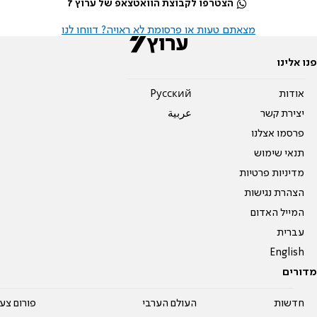
הצטרפו לקבוצת הוואטצאפ של ערוץ 7
מצאתם טעות או פרסומת לא ראויה? דווחו לנו
פנו אלינו
אודות
Pусский
יצירת קשר
عربية
פרסמו אצלנו
תנאי שימוש
מדיניות פרטיות
הצהרת נגישות
המייל האדום
עברית
English
מדורים
חדשות
העולם הערבי
פורום צע