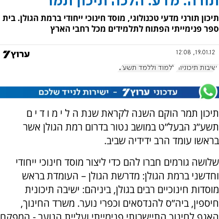
תורה. מדע. הלכה תיכון תמר
תיכון תורני מדעי טכנולוגי, מוסד חינוכי ייחודי ברמת הגולן. בית
ספר פנימייתי הפתוח לתלמידים מכל רחבי הארץ
19.01.12, 12:08
ישיבות תיכוניות
ללמוד וללמד תשע"ב
תיכון תמר הוקם השנה לקראת שנת ה ל י מ ו ד י ם
תשע”ג הבעל”ט במושב נטור בדרום רמת הגולן אשר
בראשו עומד הרב ידידיה שביב.
שלושה גורמים חברו להם כדי ליצור מוסד חינוכי ייחודי
וחדשני ברמת הגולן: מדרשת הגולן – העומדת בראש
מוסדות חינוכיים רבים בגולן, ביניהם: ישיבה תיכונית
חיספין, ביה”ס להנדסאים וכפרי נוער. משרד החינוך,
האגף לחינוך התיישבותי פנימייתי ועליית הנוער - המפקח