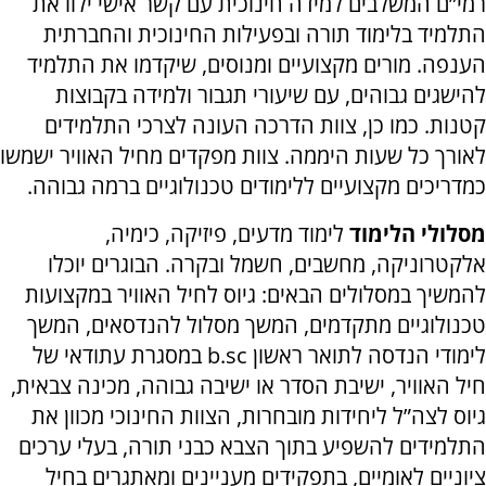
רמי”ם המשלבים למידה חינוכית עם קשר אישי ילוו את
התלמיד בלימוד תורה ובפעילות החינוכית והחברתית
הענפה. מורים מקצועיים ומנוסים, שיקדמו את התלמיד
להישגים גבוהים, עם שיעורי תגבור ולמידה בקבוצות
קטנות. כמו כן, צוות הדרכה העונה לצרכי התלמידים
לאורך כל שעות היממה. צוות מפקדים מחיל האוויר ישמשו
כמדריכים מקצועיים ללימודים טכנולוגיים ברמה גבוהה.
מסלולי הלימוד
לימוד מדעים, פיזיקה, כימיה,
אלקטרוניקה, מחשבים, חשמל ובקרה. הבוגרים יוכלו
להמשיך במסלולים הבאים: גיוס לחיל האוויר במקצועות
טכנולוגיים מתקדמים, המשך מסלול להנדסאים, המשך
לימודי הנדסה לתואר ראשון b.sc במסגרת עתודאי של
חיל האוויר, ישיבת הסדר או ישיבה גבוהה, מכינה צבאית,
גיוס לצה”ל ליחידות מובחרות, הצוות החינוכי מכוון את
התלמידים להשפיע בתוך הצבא כבני תורה, בעלי ערכים
ציוניים לאומיים, בתפקידים מעניינים ומאתגרים בחיל