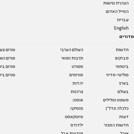
הצהרת נגישות
המייל האדום
עברית
English
מדורים
חדשות
העולם הערבי
פורום צע
מבזקים
תרבות ופנאי
פורום נשו
ביטחוני
ספורט
פורום בי
פוליטי-מדיני
פורומים
פורום בי
בארץ
יהדות
בעולם
צרכנות
משפט ופלילים
אופנה
כלכלה ונדל"ן
מוסיקה
דעות
פיוטקאסט
חדשות המגזר
ילדודס
אוכל
מודעות אבל