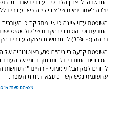
התבשרה, לדאבון הלב, כי העוברית שברחמה נ
יולדה לאחר יומיים של צירי לידה כשהעוברית ללא
השופטת עדוי ציינה כי אין מחלוקת כי העוברי
התובעת וכי הוכח כי במקרים של כולסטזיס ישנו סי
גבוהה (כ- 30%) להתרחשות מצוקה עוברית הקודמת למות העובר.
השופטת קבעה כי ביה"ח פגע באוטונומיה של ההו
הסיכונים המוגברים למוות תוך רחמי של העובר ב
להורים לנזק הבלתי ממוני – דהיינו "התחושות הש
עז ועוגמת נפש קשה כתוצאה ממות העובר .
מצאתם טעות או פרס