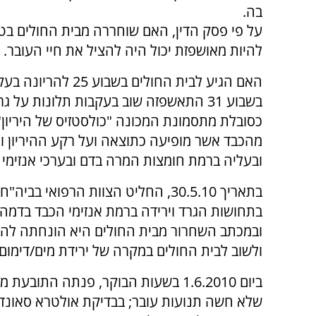
בה.
על פי פסק הדין, האם שוחררה מבית החולים ב
להיות מאושפזת יכול היה להציל את חיי העובר.
האם הגיע לבית החול
בשבוע 31 התאשפזה שוב בעקבות תלונות על
כסובלת מתסמונת המכונה "כולסטזיס של היריו
מהכבד אשר מופיעה כתוצאה ועל רקע ההיריון 
ובעליה ברמת חומצות המרה בדם ובערכי אנזימי הכ
בתאריך 30.5.10, החליט הצוות הרפו
בתחושות הגרד וירידה ברמת אנזימי הכבד בדמה.
ובמכתב השחרור מבית החולים היא הונחתה להמש
ולשוב לבית החולים במקרה של ירידת מים/דימום/
ביום 1.6.2010 בשעות הבוקר, פנתה הת
שלא חשה תנועות עובר; בבדיקת אולטרא סאונד