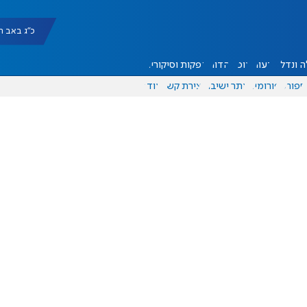
כ"ג באב תשפ"ו |
 ונדל"ן
דעות
אוכל
יהדות
הפקות וסיקורים
ספורט
פורומים
אתר ישיבה
יצירת קשר
עוד