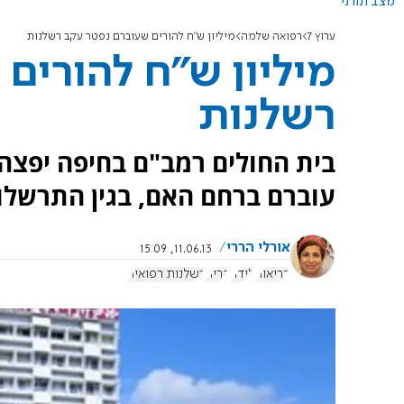
מצב תורני
ערוץ 7
רפואה שלמה
מיליון ש"ח להורים שעוברם נפטר עקב רשלנות
מיליון ש"ח להורים
רשלנות
בית החולים רמב"ם בחיפה יפצה 
עוברם ברחם האם, בגין התרשלות
אורלי הררי
11.06.13, 15:09
בריאות
לידה
הריון
רשלנות רפואית