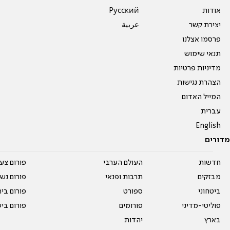
אודות
Pусский
יצירת קשר
عربية
פרסמו אצלנו
תנאי שימוש
מדיניות פרטיות
הצהרת נגישות
המייל האדום
עברית
English
מדורים
חדשות
העולם הערבי
פורום צע
מבזקים
תרבות ופנאי
פורום נשו
ביטחוני
ספורט
פורום בי
פוליטי-מדיני
פורומים
פורום בי
בארץ
יהדות