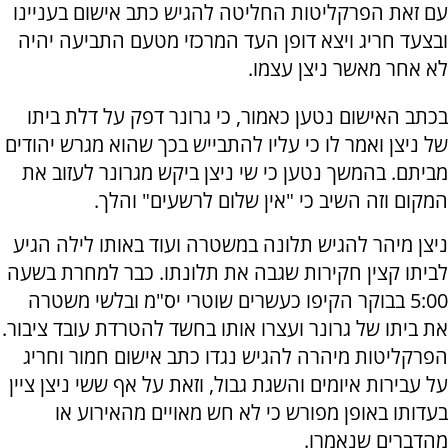
עם זאת הפרקליטות החליטה להגיש כתב אישום בעניינו
ובצעד חריג ויצא דופן העד המרכזי מטעם התביעה יהיה
לא אחר מאשר ניצן עצמו.
בכתב האישום נטען כאמור, כי גרונר דפק על דלת ביתו
של ניצן ואמר לו כי עליו להתבייש בכך שהוא מגרש יהודים
מביתם. בהמשך נטען כי שי ניצן ביקש מגרונר לעזוב את
המקום וזה השיב כי "אין שלום לרשעים" והלך.
ניצן מיהר להגיש תלונה במשטרה ועוד באותו לילה הגיע
לביתו קצין חקירות שגבה את תלונתו. כבר למחרת בשעה
5:00 בבוקר הקיפו כעשרים שוטרי יס"מ ובלשי משטרה
את ביתו של גרונר ועצרו אותו בחשד להטרדת עובד ציבור.
הפרקליטות מיהרה להגיש נגדו כתב אישום חמור וחריג
על עבירות איומים והשגת גבול, וזאת על אף ששי ניצן ציין
בעדותו באופן מפורש כי לא חש מאויים מהאירוע או
מהדברים שנאמרו.