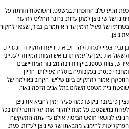
כעת הגיע שלב ההוכחות במשפט, והשופטת הורתה על
זימונו של שי ניצן למתן עדות. גרונר החליט להיעזר
בשרותיו של פעיל הימין עו"ד איתמר בן גביר, שצפוי לחקור
את ניצן.
בן גביר צפוי לנסות ולהרחיב את יריעת החקירה הנגדית,
ולשאול את ניצן על עמידתו בראש הצוות המיוחד לענייני
איו"ש, צוות שספג ביקורת רבה מציבור המתיישבים
ומחברי כנסת, בעקבותיה בוטלה פעילותו. הדיון
המסקרן אמור להתקיים ביום שלישי הקרוב באולמה של
שופטת בית משפט השלום בתל אביב הדסה נאור.
נציין כי בעבר ביקשו כמה פעילי ימין להביא את ניצן
לעדות במשפטם, על מנת לחקור אותו על התנהלותו בכל
הנוגע לנושאי חופש הביטוי, אולם עד עתה התעקשה
הפרקליטות להימנע מהבאתו של שי ניצן לעדות. כעת,