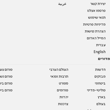
יצירת קשר
عربية
פרסמו אצלנו
תנאי שימוש
מדיניות פרטיות
הצהרת נגישות
המייל האדום
עברית
English
מדורים
חדשות
העולם הערבי
פורום צע
מבזקים
תרבות ופנאי
פורום נשו
ביטחוני
ספורט
פורום בי
פוליטי-מדיני
פורומים
פורום בי
בארץ
יהדות
בעולם
צרכנות