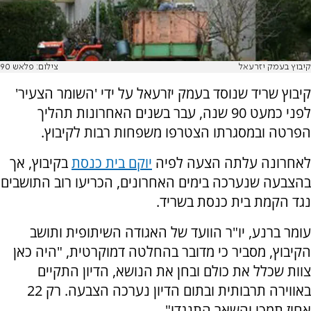
קיבוץ בעמק יזרעאל
צילום: פלאש 90
קיבוץ שריד שנוסד בעמק יזרעאל על ידי 'השומר הצעיר'
לפני כמעט 90 שנה, עבר בשנים האחרונות תהליך
הפרטה ובמסגרתו הצטרפו משפחות רבות לקיבוץ.
לאחרונה עלתה הצעה לפיה
יוקם בית כנסת
בקיבוץ, אך
בהצבעה שנערכה בימים האחרונים, הכריעו רוב התושבים
נגד הקמת בית כנסת בשריד.
עומר ברנע, יו"ר הוועד של האגודה השיתופית ותושב
הקיבוץ, מסביר כי מדובר בהחלטה דמוקרטית, "היה כאן
צוות שכלל את כולם ובחן את הנושא, הדיון התקיים
באווירה תרבותית ובתום הדיון נערכה הצבעה. רק 22
אחוז תמכו והשאר התנגדו".