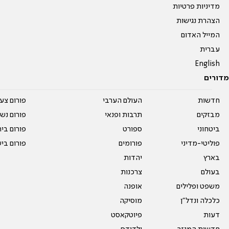
מדיניות פרטיות
הצהרת נגישות
המייל האדום
עברית
English
מדורים
חדשות
העולם הערבי
פורום צע
מבזקים
תרבות ופנאי
פורום נשו
ביטחוני
ספורט
פורום בי
פוליטי-מדיני
פורומים
פורום בי
בארץ
יהדות
בעולם
צרכנות
משפט ופלילים
אופנה
כלכלה ונדל"ן
מוסיקה
דעות
פיוטקאסט