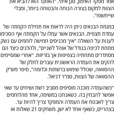
אמר מפקד האימון, סגן איתי. "האתגר הוא להביא את
הצוות למקום בצורה הנוחה והבטוחה ביותר, ומבלי
שייחשפו".
במגמת הבנאים ניתן היה לראות את תחילת הקמתה של
עמדת תצפית. הבנאים אשר עמלו על הקמתה אף הסכימו
לענות על השאלה "איך מכניסים חמישה לוחמים עם נשק
מתחת לכיפה בגודל של אוהל לשניים", ולהדגים כיצד הם
מסתדרים מתחתיה בצפיפות אך בזריזות. "אחרי שמסיימים
להקים את העמדה הראשונית עוברים לחלק של
ההסוואה, שכולל שימוש ברשתות וכדומה", סיפר מש"ק
ההסוואה של הצוות, סמ"ר דניאל.
"כשהעמדה מוכנה מוסיפים מסביב רשת ושיחים עד שאי
אפשר להבחין בה. כשאנחנו במשימה, אחד מהלוחמים
צריך לאבטח את העמדה והמפקד צריך להיות ער.
בצהריים, כשאף אחד לא ישן, משחקים 21 שאלות או