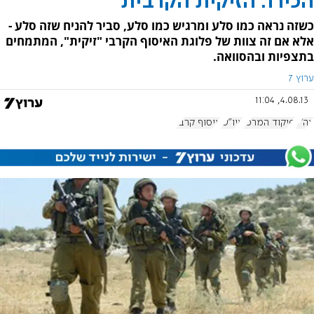
הכירו: הזיקית הקרבית
כשזה נראה כמו סלע ומרגיש כמו סלע, סביר להניח שזה סלע -
אלא אם זה צוות של פלוגת האיסוף הקרבי "זיקית", המתמחים
בתצפיות ובהסוואה.
ערוץ 7
4.08.13, 11:04
צה"ל
פיקוד המרכז
איו"ש
איסוף קרבי