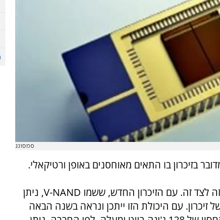
סמסונג
בזיכרונות ה-NAND הרגילים הרכיבים משובצים זה לצד זה. עם הזיכרון החדש, ששמו V-NAND, ניתן
זיכרון. עם היכולת הזו ייתכן ונראה בשנה הבאה
טלפונים חכמים וטאבלטים שמוצעים עם זיכרון אחסון של 128 ג'יגה-בייט ומעלה. לפי החברה, ניתן