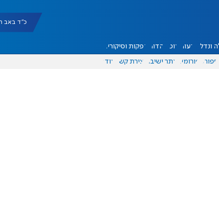
כ"ד באב תשפ"ו |
 ונדל"ן
דעות
אוכל
יהדות
הפקות וסיקורים
ספורט
פורומים
אתר ישיבה
יצירת קשר
עוד