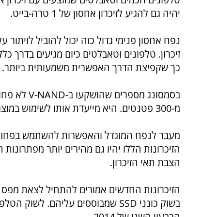
יהיה גם להגיע לזיכרון אחסון של 1 טרה-בייט.
נפח אחסון פנימי גדול כזה יכול להוביל לויתור 
כך שקפיצת הדרך האפשרית משמעותית ביותר.
מ-300 פטנטים. היא מייעדת אותו לשימוש במוצרים צרכניים וארגוניים כאחד, כולל בכונני SSD.
מעבר לנפח המוגדל והאפשרות להשתמש בפחות סיל
הצבת תאי הזיכרון.
בשוק כונני SSD שמבוססים עליהם. לש
הרבעון השני של 2014.