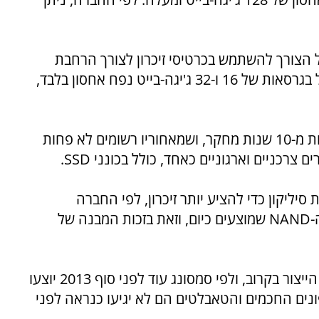
על הצורך להשתמש בכרטיסי זיכרון לצורך הרחבת
זיכרון. טלפונים וטאבלטים כיום מגיעים בדרך כלל בגרסאות של 16 ו-32 ג'יגה-בייט נפח אחסון בלבד,
בסמסונג מספרים שהושקעו ב-V-NAND לא פחות מ-10 שנות מחקר, ושמאחוריו רשומים לא פחות
יקון כדי להציע יותר זיכרון, לפי החברה
הזיכרונות הללו יהיו גם מהירים יותר מפתרונות ה-NAND שמוצעים כיום, וזאת בזכות המבנה של
הזיכרונות החדשים אמורים להתחיל לצאת מפס הייצור בקרוב, ולפי סמסונג עוד לפני סוף 2013 יוצעו
וק הטלפונים החכמים והטאבלטים הם לא יגיעו כנראה לפני