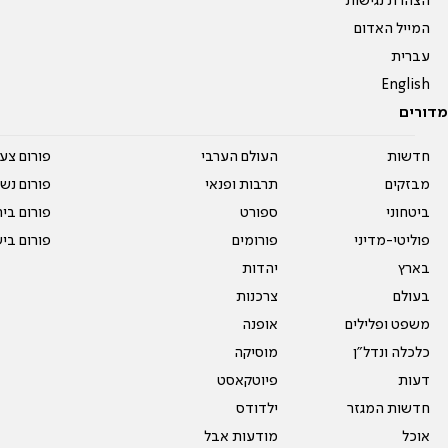
הצהרת נגישות
המייל האדום
עברית
English
מדורים
חדשות
העולם הערבי
פורום צע
מבזקים
תרבות ופנאי
פורום נשו
ביטחוני
ספורט
פורום בי
פוליטי-מדיני
פורומים
פורום בי
בארץ
יהדות
בעולם
צרכנות
משפט ופלילים
אופנה
כלכלה ונדל"ן
מוסיקה
דעות
פיוטקאסט
חדשות המגזר
ילדודס
אוכל
מודעות אבל