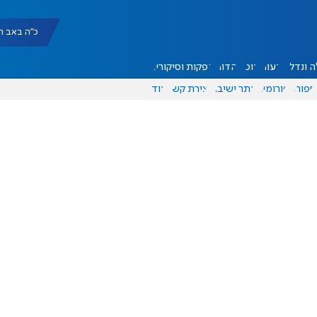
כ"ה באב תשפ"ו |
 ונדל"ן
דעות
אוכל
יהדות
הפקות וסיקורים
ספורט
פורומים
אתר ישיבה
יצירת קשר
עוד