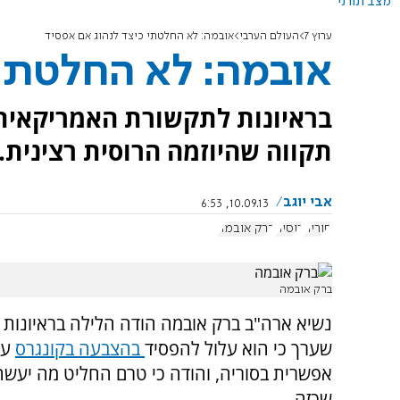
מצב תורני
ערוץ 7
העולם הערבי
אובמה: לא החלטתי כיצד לנהוג אם אפסיד
אובמה: לא החלטתי 
בראיונות לתקשורת האמריקאית 
תקווה שהיוזמה הרוסית רצינית.
אבי יוגב
10.09.13, 6:53
סוריה
רוסיה
ברק אובמה
ברק אובמה
נשיא ארה"ב ברק אובמה הודה הלילה בראיונות הט
שערך כי הוא עלול להפסיד
בהצבעה בקונגרס
על
אפשרית בסוריה, והודה כי טרם החליט מה יעש
שכזה.