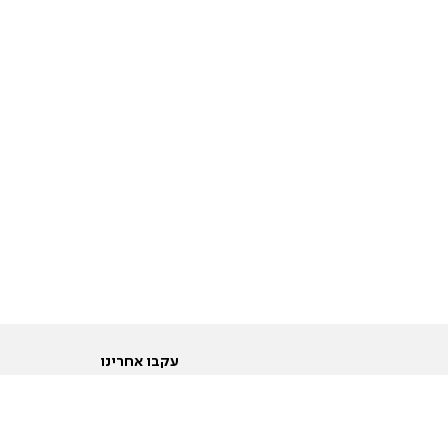
עקבו אחרינו
ות
טוויטר
ם הריון ולידה
פייסבוק