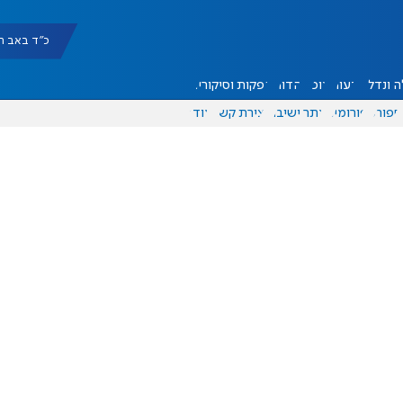
כ"ד באב תשפ"ו |
 ונדל"ן
דעות
אוכל
יהדות
הפקות וסיקורים
ספורט
פורומים
אתר ישיבה
יצירת קשר
עוד