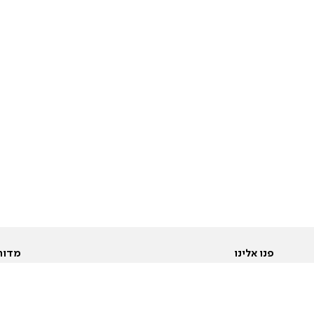
פנו אלינו
מדור
אודות
Pусский
חד
יצירת קשר
عربية
מב