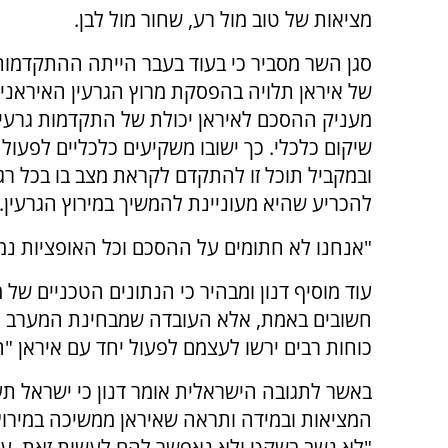
מציאות של טוב מול רע, שחור מול לבן.
סגן השר מסביר כי בעוד בעבר הייתה ההתקדמו
של איראן תלויה בהפסקת מרוץ הגרעין האיראני
מעניק ההסכם לאיראן יכולת של התקדמות גרעינ
שיקום כלכלי. כך ישובו משקיעים כלכליים לפעול 
ובמקביל תוכל זו להתקדם לקראת מצב בו בכל רגע
להכריע שהיא מעוניינת להמשיך במירוץ הגרעין.
"אנחנו לא חתומים על ההסכם וכל האופציות נמצ
עוד מוסיף דנון ומבהיר כי הנתונים הטכניים של 
חשובים באמת, אלא העובדה שמבחינת המערב יש 
כוחות רבים ירשו לעצמם לפעול יחד עם איראן "
באשר לתגובה הישראלית אומר דנון כי ישראל ת
המציאות ובמידה ותראה שאיראן ממשיכה במירוץ
"לא נשב בשקט ולא נאפשר להם לעשות זאת. ע