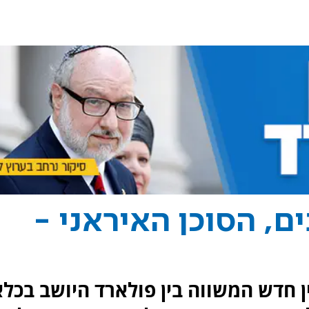
ד כלוא 29 שנים, הסוכן האיראני -
 חדש המשווה בין פולארד היושב בכלא