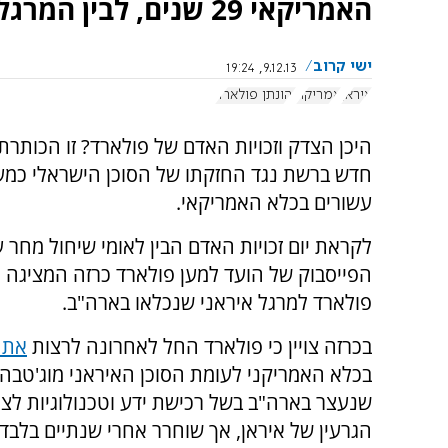
האמריקאי 29 שנים, לבין המרגל האיראני ששוחרר לאחר שנתיים בלבד.
ישי קרוב
9.12.13, 19:24
איראן
אמריקה
יהונתן פולארד
היכן הצדק וזכויות האדם של פולארד? זו הכותרת
חדש ברשת נגד החזקתו של הסוכן הישראלי כמ
עשורים בכלא האמריקאי.
לקראת יום זכויות האדם הבין לאומי שיחול מחר
הפייסבוק של הועד למען פולארד כרזה המציגה ה
פולארד למרגל איראני שנכלאו בארה"ב.
בכרזה צויין כי פולארד החל לאחרונה לרצות
את ש
בכלא האמריקני לעומת הסוכן האיראני מוג'טבה 
שנעצר בארה"ב בשל רכישת ידע וטכנולוגיות לצו
הגרעין של איראן, אך שוחרר אחרי שנתיים בלבד,