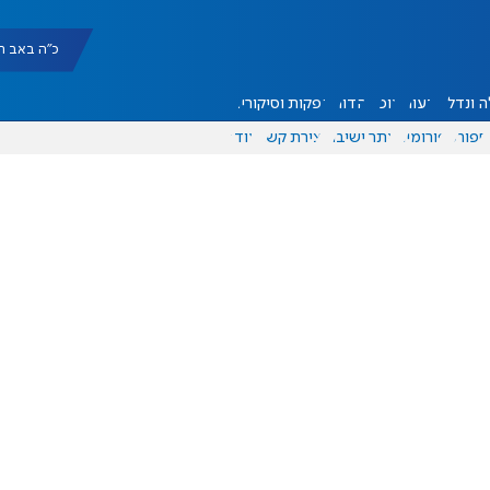
כ"ה באב תשפ"ו |
 ונדל"ן
דעות
אוכל
יהדות
הפקות וסיקורים
ספורט
פורומים
אתר ישיבה
יצירת קשר
עוד