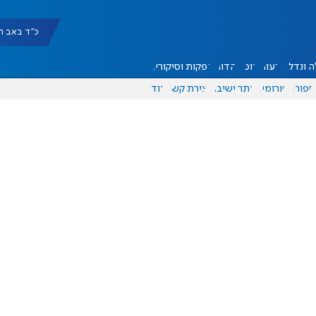
כ"ד באב תשפ"ו |
 ונדל"ן
דעות
אוכל
יהדות
הפקות וסיקורים
ספורט
פורומים
אתר ישיבה
יצירת קשר
עוד