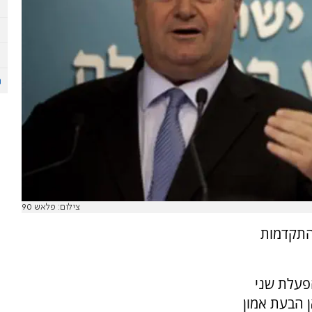
צילום: פלאש 90
התקדמות
הפעלת שני
 הבעת אמון