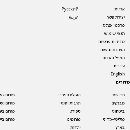
אודות
Pусский
יצירת קשר
عربية
פרסמו אצלנו
תנאי שימוש
מדיניות פרטיות
הצהרת נגישות
המייל האדום
עברית
English
מדורים
חדשות
העולם הערבי
פורום צע
מבזקים
תרבות ופנאי
פורום נשו
ביטחוני
ספורט
פורום בי
פוליטי-מדיני
פורומים
פורום בי
בארץ
יהדות