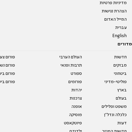
מדיניות פרטיות
הצהרת נגישות
המייל האדום
עברית
English
מדורים
חדשות
העולם הערבי
פורום צע
מבזקים
תרבות ופנאי
פורום נשו
ביטחוני
ספורט
פורום בי
פוליטי-מדיני
פורומים
פורום בי
בארץ
יהדות
בעולם
צרכנות
משפט ופלילים
אופנה
כלכלה ונדל"ן
מוסיקה
דעות
פיוטקאסט
חדשות המגזר
ילדודס