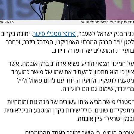
נגיד בנק ישראל, פרופ' סטנלי פישר
פלאש90
נגיד בנק ישראל לשעבר,
פרופ' סטנלי פישר
, ימונה בקרוב
לסגן יו"ר הבנק המרכזי האמריקני, הפדרל ריזרב, וכחבר
בוועידת המושלים של הפדרל ריזרב.
על המינוי הצפוי הודיע נשיא ארה"ב ברק אובמה, אשר
ציין כי הוא מתכוון להעמיד את שמו של פישר כמועמד
מטעמו לתפקיד ולוועידה, יחד עם ג'רום פאוול ולייל
בריינרד, שימונו גם הם לוועידה.
"סטנלי פישר מביא איתו עשורים של מנהיגות ומומחיות
מתפקידים שונים, כולל שירות בקרן המטבע הבינלאומית
ובנק ישראל" ציין אובמה.
אובמה הוסיף, כי פישר "מוכר כאחד מהמומחים