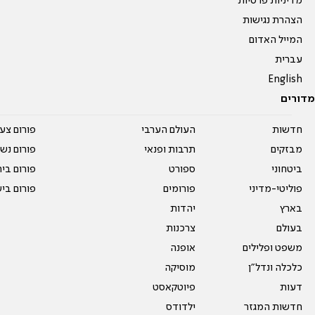
מדיניות פרטיות
הצהרת נגישות
המייל האדום
עברית
English
מדורים
חדשות
העולם הערבי
פורום צע
מבזקים
תרבות ופנאי
פורום נשו
ביטחוני
ספורט
פורום בי
פוליטי-מדיני
פורומים
פורום בי
בארץ
יהדות
בעולם
צרכנות
משפט ופלילים
אופנה
כלכלה ונדל"ן
מוסיקה
דעות
פיוטקאסט
חדשות המגזר
ילדודס