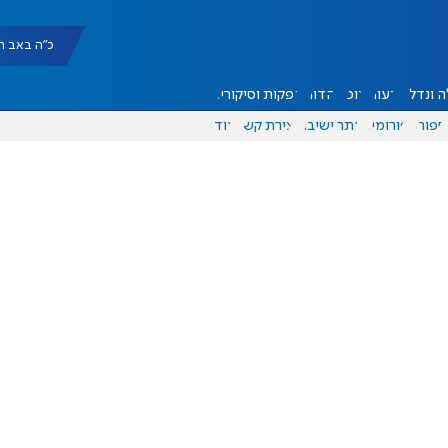
כ"ה באב תשפ"ו |
 ונדל"ן
דעות
אוכל
יהדות
הפקות וסיקורים
ספורט
פורומים
אתר ישיבה
יצירת קשר
עוד