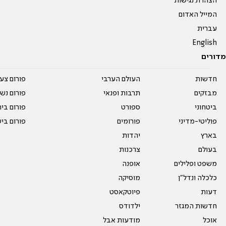
הצהרת נגישות
המייל האדום
עברית
English
מדורים
חדשות
העולם הערבי
פורום צע
מבזקים
תרבות ופנאי
פורום נשו
ביטחוני
ספורט
פורום בי
פוליטי-מדיני
פורומים
פורום בי
בארץ
יהדות
בעולם
צרכנות
משפט ופלילים
אופנה
כלכלה ונדל"ן
מוסיקה
דעות
פיוטקאסט
חדשות המגזר
ילדודס
אוכל
מודעות אבל