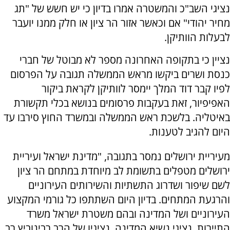
נציגי השב"כ והמשטרה אמרו בדיון כי יש חשש של "תג
מחיר יהודי" אם וכאשר אזור הר ציון או חלק ממנו יועבר
לבעלות הוותיקן.
נציין כי בתקופה האחרונה מספר לא מבוטל של חברי
כנסת ושרים ביקשו מראש הממשלה תגובה על הפרסום
לפיו קבר דוד המלך יימסר לוותיקן לקראת ביקור
האפיפיור, זאת בעקבות פרסומים בנושא בכלי תקשורת
באיטליה. בלשכת ראש הממשלה ובמשרד החוץ סירבו עד
היום להגיב לטענות.
מעיריית ירושלים נמסר בתגובה, "מדינת ישראל ועיריית
ירושלים מטפלים בתשומת לב מיוחדת במתחם הר ציון
לשם שיפור ושדרוג התשתיות והשירותים העירוניים
והרגעת המתחים. בדיון היום השתתפו כל גורמי המקצוע
העירוניים ושל המדינה ובהם משטרת ישראל משרד
התיירות, נציגי נשיא המדינה, נציגיו של הרב רבינוביץ רב