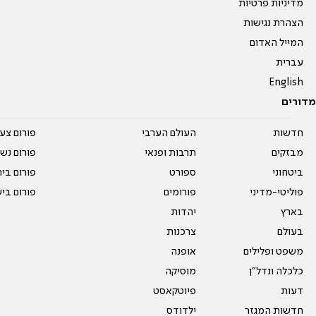
מדיניות פרטיות
הצהרת נגישות
המייל האדום
עברית
English
מדורים
חדשות
העולם הערבי
פורום צע
מבזקים
תרבות ופנאי
פורום נשו
ביטחוני
ספורט
פורום בי
פוליטי-מדיני
פורומים
פורום בי
בארץ
יהדות
בעולם
צרכנות
משפט ופלילים
אופנה
כלכלה ונדל"ן
מוסיקה
דעות
פיוטקאסט
חדשות המגזר
ילדודס