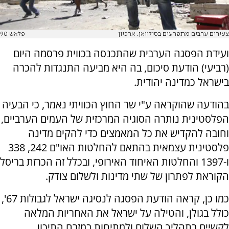
צעירים ערבים מתפרעים בסילוואן. ארכיון
פלאש 90
ועידת הפסגה הערבית שהתכנסה בכווית פרסמה היום
(רביעי) הודעת סיכום, בה היא מביעה התנגדות להכרה
בישראל כמדינה יהודית.
בהודעה שהוקראה ע"י שר החוץ הכוויתי נאמר, כי הבעיה
הפלסטינית נותרה הסוגיה המרכזית של העמים הערביים,
וחובה להקדיש את כל המאמצים כדי להקים מדינה
פלסטינית עצמאית בהתאם להחלטות האו"ם 242, 338
ו-1397 והחלטות האיחוד האירופי, ובכלל זה הכרזת בריסל
הקוראת לפתרון של שתי מדינות ולשלום צודק.
כמו כן, קראה הודעת הפסגה לנסיגה ישראל לגבולות 67',
כולל בגולן, והטילה על ישראל את האחריות המלאה
לקשיים בתהליך השלום ולמתיחות במזרח התיכון.