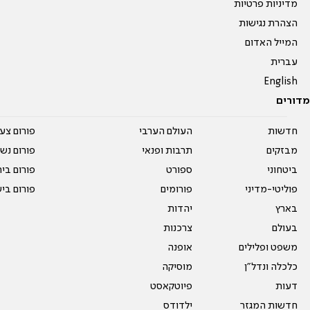
מדיניות פרטיות
הצהרת נגישות
המייל האדום
עברית
English
מדורים
חדשות
העולם הערבי
פורום צע
מבזקים
תרבות ופנאי
פורום נשו
ביטחוני
ספורט
פורום בי
פוליטי-מדיני
פורומים
פורום בי
בארץ
יהדות
בעולם
צרכנות
משפט ופלילים
אופנה
כלכלה ונדל"ן
מוסיקה
דעות
פיוטקאסט
חדשות המגזר
ילדודס