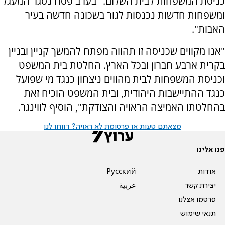
כניסת המשפחות לבית השלום. "
בערב פסח נסגר המעגל
ומשפחות חדשות נכנסות לגור בשכונה חדשה בעיר
האבות".
"אנו מקווים שכניסה זו תהווה מפתח להמשך קניין ובניין
בקרית ארבע חברון ובכל הארץ. החלטת בית המשפט
וכניסת המשפחות לבית מהווים ניצחון כנגד מי שפועל
כנגד ההתיישבות היהודית, ובית המשפט הוכיח זאת
בהחלטתו האמיצה הראויה והצודקת", הוסיף
לווינגר.
מצאתם טעות או פרסומת לא ראויה? דווחו לנו
פנו אלינו
אודות
Pусский
יצירת קשר
عربية
פרסמו אצלנו
תנאי שימוש