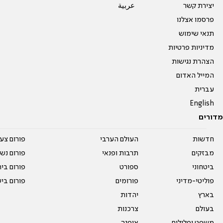
יצירת קשר
عربية
פרסמו אצלנו
תנאי שימוש
מדיניות פרטיות
הצהרת נגישות
המייל האדום
עברית
English
מדורים
חדשות
העולם הערבי
פורום צע
מבזקים
תרבות ופנאי
פורום נשו
ביטחוני
ספורט
פורום בי
פוליטי-מדיני
פורומים
פורום בי
בארץ
יהדות
בעולם
צרכנות