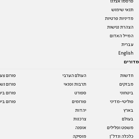
פרסמו אצלנו
תנאי שימוש
מדיניות פרטיות
הצהרת נגישות
המייל האדום
עברית
English
מדורים
חדשות
העולם הערבי
פורום צע
מבזקים
תרבות ופנאי
פורום נשו
ביטחוני
ספורט
פורום בי
פוליטי-מדיני
פורומים
פורום בי
בארץ
יהדות
בעולם
צרכנות
משפט ופלילים
אופנה
כלכלה ונדל"ן
מוסיקה