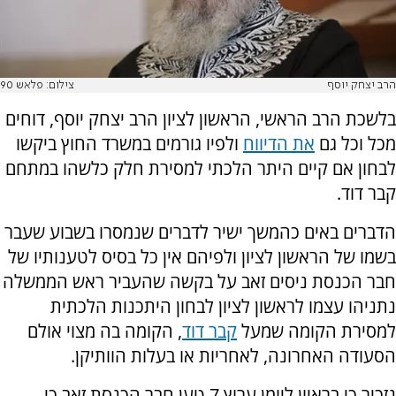
הרב יצחק יוסף
צילום: פלאש 90
בלשכת הרב הראשי, הראשון לציון הרב יצחק יוסף, דוחים
מכל וכל גם
את הדיווח
ולפיו גורמים במשרד החוץ ביקשו
לבחון אם קיים היתר הלכתי למסירת חלק כלשהו במתחם
קבר דוד.
הדברים באים כהמשך ישיר לדברים שנמסרו בשבוע שעבר
בשמו של הראשון לציון ולפיהם אין כל בסיס לטענותיו של
חבר הכנסת ניסים זאב על בקשה שהעביר ראש הממשלה
נתניהו עצמו לראשון לציון לבחון היתכנות הלכתית
למסירת הקומה שמעל
קבר דוד
, הקומה בה מצוי אולם
הסעודה האחרונה, לאחריות או בעלות הוותיקן.
נזכיר כי בראיון ליומן ערוץ 7 טען חבר הכנסת זאב כי